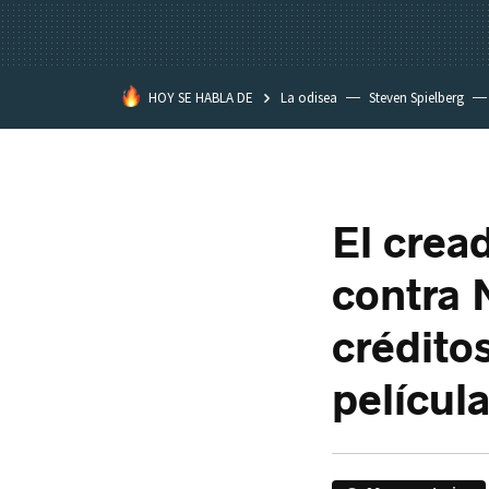
HOY SE HABLA DE
La odisea
Steven Spielberg
Kimetsu no Yaiba
El crea
contra 
créditos
películ