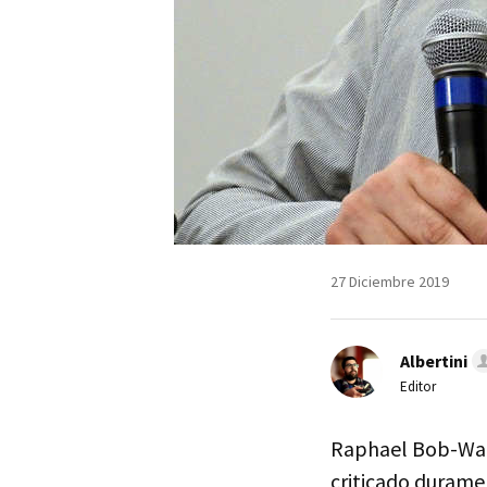
27 Diciembre 2019
Albertini
Editor
Raphael Bob-Waks
criticado durame