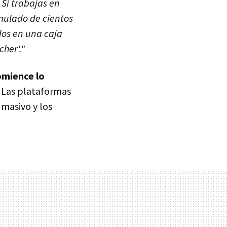
Si trabajas en
umulado de cientos
dos en una caja
her'."
omience lo
a. Las plataformas
masivo y los