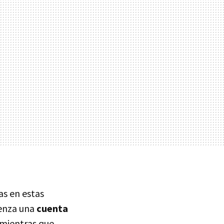
as en estas
ienza una
cuenta
, mientras que