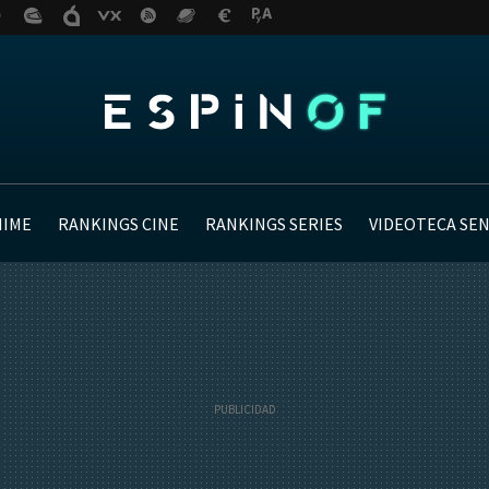
NIME
RANKINGS CINE
RANKINGS SERIES
VIDEOTECA SE