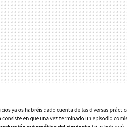
vicios ya os habréis dado cuenta de las diversas práctic
 consiste en que una vez terminado un episodio com
eproducción automática del siguiente
(si lo hubiera)