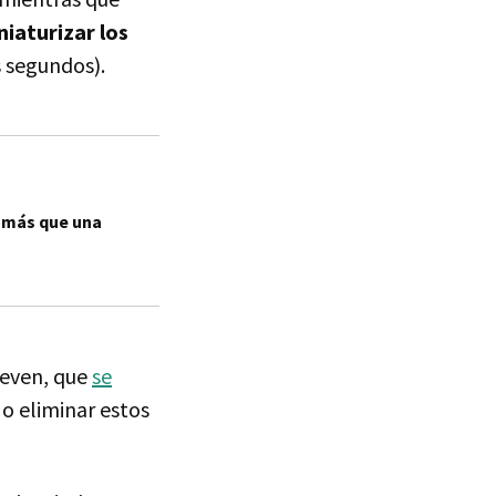
niaturizar los
s segundos).
o más que una
teven, que
se
 o eliminar estos