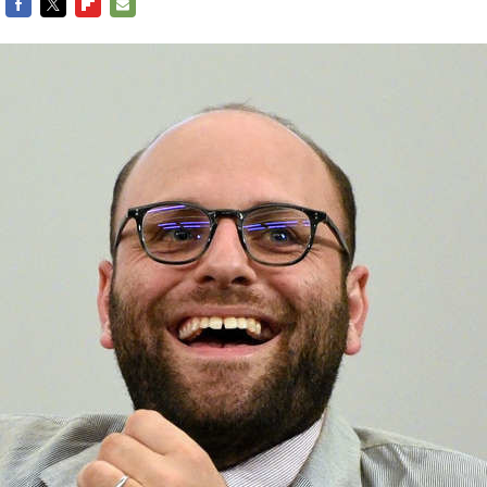
FACEBOOK
TWITTER
FLIPBOARD
E-
MAIL