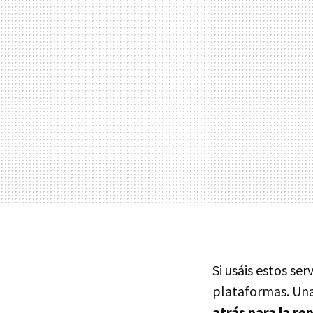
Si usáis estos ser
plataformas. Una
atrás para la r