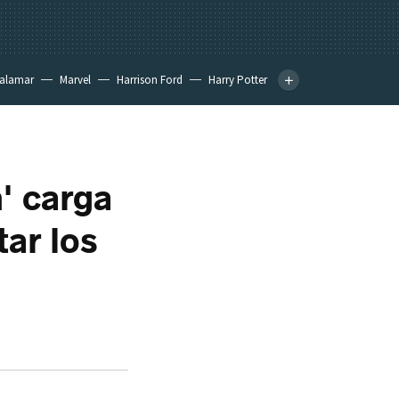
calamar
Marvel
Harrison Ford
Harry Potter
' carga
ar los