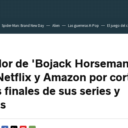
Spider-Man: Brand New Day
Alien
Las guerreras K-Pop
El juego del 
dor de 'Bojack Horseman
Netflix y Amazon por cort
 finales de sus series y
as