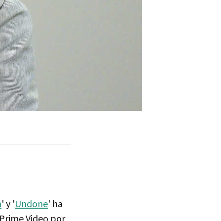
n
' y '
Undone
' ha
 Prime Video por