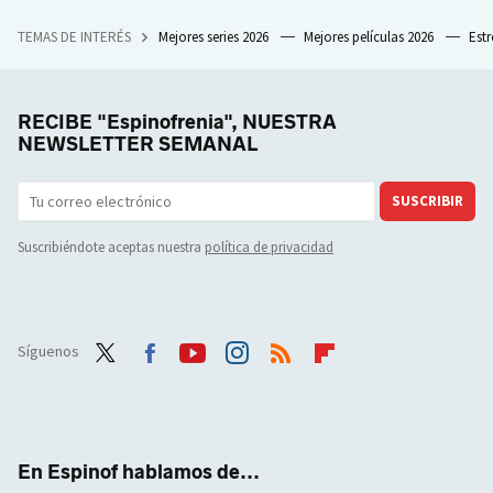
TEMAS DE INTERÉS
Mejores series 2026
Mejores películas 2026
Est
RECIBE "Espinofrenia", NUESTRA
NEWSLETTER SEMANAL
SUSCRIBIR
Suscribiéndote aceptas nuestra
política de privacidad
Síguenos
Twit
Face
Yout
Inst
RSS
Flip
ter
boo
ube
agra
boar
k
m
d
En Espinof hablamos de...