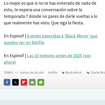
Lo mejor es que si no te has enterado de nada de
esto, te espera una conversación sobre la
temporada 7 donde no pares de darle vueltas a lo
que realmente has visto. Que siga la fiesta.
En Espinof |
6 series parecidas a 'Black Mirror' que
puedes ver en Netflix
En Espinof |
Las 10 mejores series de 2025 (por
ahora)
TEMAS
Series de ficción
Netflix
Black Mirror
Charlie Br
FACEBOOK
TWITTER
FLIPBOARD
E-
WHATSAPP
MAIL