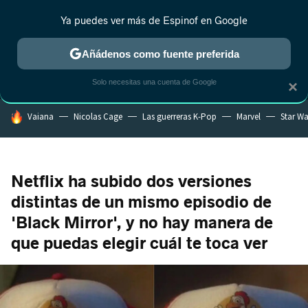
Ya puedes ver más de Espinof en Google
MENÚ
NUEVO
Añádenos como fuente preferida
CRÍTICA
ESTRENOS
REALITY
ANIME
RANKINGS CINE
RA
Solo necesitas una cuenta de Google
×
HOY SE HABLA DE
Vaiana
Nicolas Cage
Las guerreras K-Pop
Marvel
Star Wa
Netflix ha subido dos versiones
distintas de un mismo episodio de
'Black Mirror', y no hay manera de
que puedas elegir cuál te toca ver