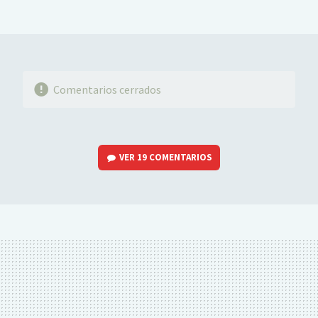
FACEBOOK
TWITTER
FLIPBOARD
E-
WHATSAPP
MAIL
Comentarios cerrados
VER
19 COMENTARIOS