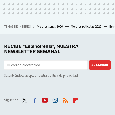
TEMAS DE INTERÉS
Mejores series 2026
Mejores películas 2026
Est
RECIBE "Espinofrenia", NUESTRA
NEWSLETTER SEMANAL
SUSCRIBIR
Suscribiéndote aceptas nuestra
política de privacidad
Síguenos
Twit
Face
Yout
Inst
RSS
Flip