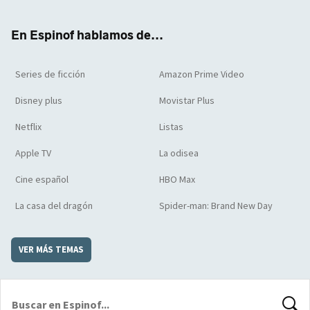
ter
boo
ube
agra
boar
k
m
d
En Espinof hablamos de...
Series de ficción
Amazon Prime Video
Disney plus
Movistar Plus
Netflix
Listas
Apple TV
La odisea
Cine español
HBO Max
La casa del dragón
Spider-man: Brand New Day
VER MÁS TEMAS