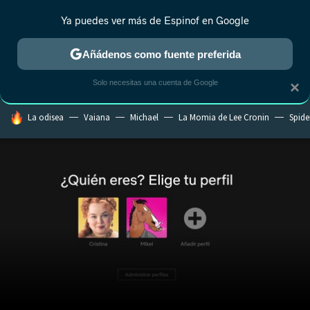
Ya puedes ver más de Espinof en Google
CRÍTICA
ESTRENOS
REALITY
ANIME
RANKINGS CINE
RA
Añádenos como fuente preferida
Solo necesitas una cuenta de Google
×
HOY SE HABLA DE
La odisea
Vaiana
Michael
La Momia de Lee Cronin
Spide