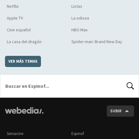
Netflix
Listas
Apple TV
La odisea
Cine español
HBO Max
La casa del dragón
Spider-man: Brand New Day
VER MÁS TEMAS
BUSCA
SUBIR
Sensacine
Espinof