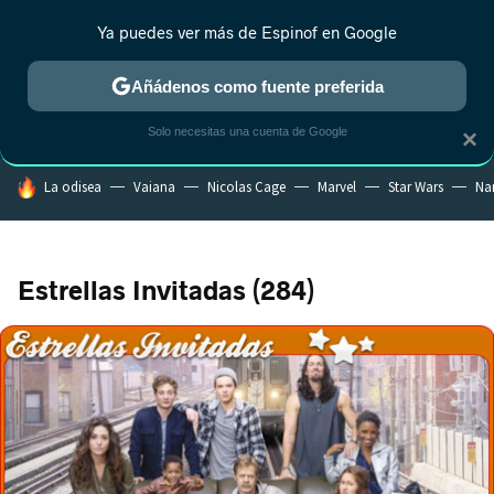
Ya puedes ver más de Espinof en Google
CRÍTICA
ESTRENOS
REALITY
ANIME
RANKINGS CINE
RA
Añádenos como fuente preferida
Solo necesitas una cuenta de Google
×
HOY SE HABLA DE
La odisea
Vaiana
Nicolas Cage
Marvel
Star Wars
Na
Estrellas Invitadas (284)