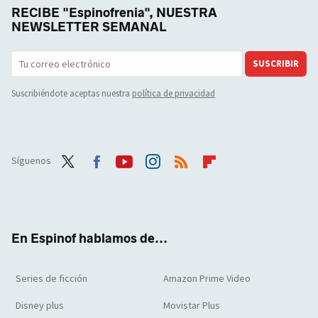
RECIBE "Espinofrenia", NUESTRA
NEWSLETTER SEMANAL
SUSCRIBIR
Suscribiéndote aceptas nuestra
política de privacidad
Síguenos
Twit
Face
Yout
Inst
RSS
Flip
ter
boo
ube
agra
boar
k
m
d
En Espinof hablamos de...
Series de ficción
Amazon Prime Video
Disney plus
Movistar Plus