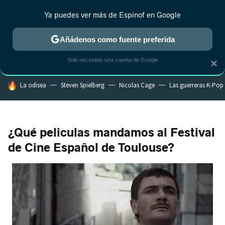
Ya puedes ver más de Espinof en Google
MENÚ
NUEVO
Añádenos como fuente preferida
CRÍTICA
ESTRENOS
REALITY
ANIME
RANKINGS CINE
RA
Solo necesitas una cuenta de Google
×
HOY SE HABLA DE
La odisea
Steven Spielberg
Nicolas Cage
Las guerreras K-Pop
¿Qué peliculas mandamos al Festival
de Cine Español de Toulouse?