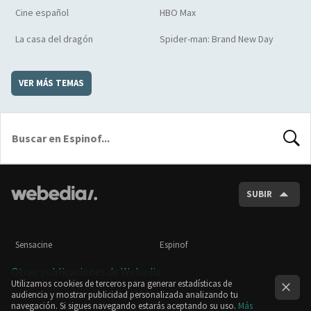
Cine español
HBO Max
La casa del dragón
Spider-man: Brand New Day
VER MÁS TEMAS
BUSCA
SUBIR
Sensacine
Espinof
Otras publicaciones de Webedia
Utilizamos cookies de terceros para generar estadísticas de
audiencia y mostrar publicidad personalizada analizando tu
navegación. Si sigues navegando estarás aceptando su uso.
Más