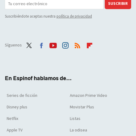
SUSCRIBIR
Suscribiéndote aceptas nuestra
política de privacidad
Síguenos
Twit
Face
Yout
Inst
RSS
Flip
ter
boo
ube
agra
boar
k
m
d
En Espinof hablamos de...
Series de ficción
Amazon Prime Video
Disney plus
Movistar Plus
Netflix
Listas
Apple TV
La odisea