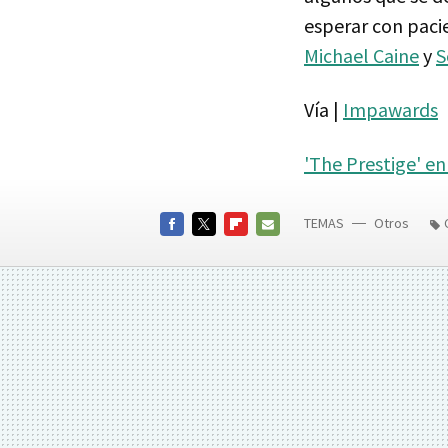
esperar con pacie
Michael Caine
y
S
Vía |
Impawards
'The Prestige' e
TEMAS
Otros
FACEBOOK
TWITTER
FLIPBOARD
E-
MAIL