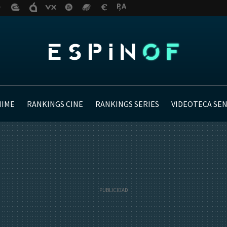
NIME
RANKINGS CINE
RANKINGS SERIES
VIDEOTECA SE