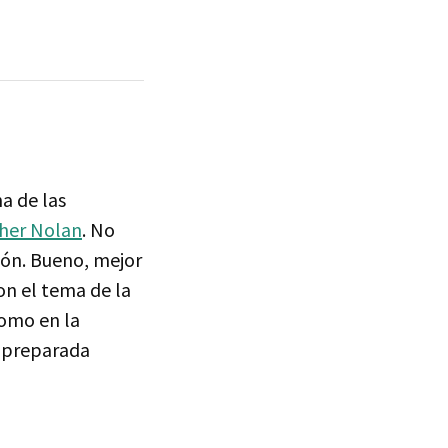
a de las
her Nolan
. No
ión. Bueno, mejor
on el tema de la
como en la
a preparada