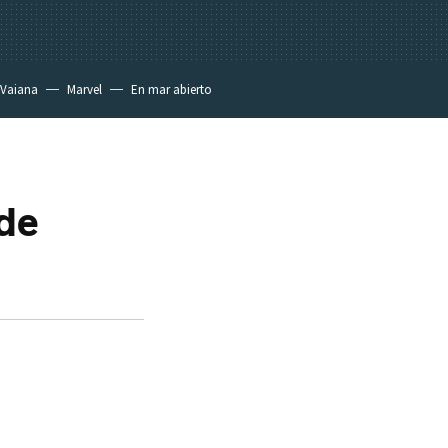
Vaiana
Marvel
En mar abierto
 de