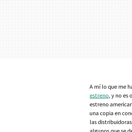
A mí lo que me ha
estreno
, y no es
estreno american
una copia en cond
las distribuidora
algunos que se de