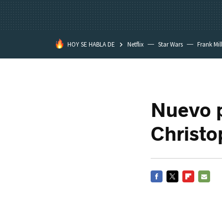
HOY SE HABLA DE
Netflix
Star Wars
Frank Mil
Nuevo p
Christo
FACEBOOK
TWITTER
FLIPBOARD
E-
MAIL