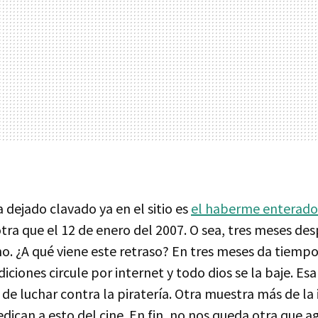
 dejado clavado ya en el sitio es
el haberme enterado 
 otra que el 12 de enero del 2007. O sea, tres meses de
o. ¿A qué viene este retraso? En tres meses da tiempo
iciones circule por internet y todo dios se la baje. Esa
s de luchar contra la piratería. Otra muestra más de la 
dican a esto del cine. En fin, no nos queda otra que 