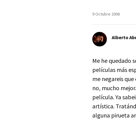
9 Octubre 2006
Alberto Ab
Me he quedado so
películas más es
me negareis que 
no, mucho mejor.
película. Ya sab
artística. Tratá
alguna pirueta a