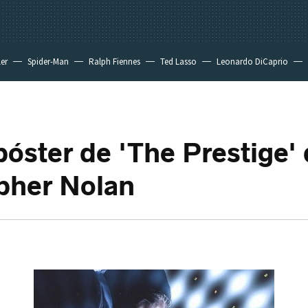
ler
Spider-Man
Ralph Fiennes
Ted Lasso
Leonardo DiCaprio
óster de 'The Prestige'
pher Nolan