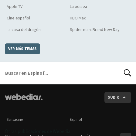
Apple TV
La odisea
Cine español
HBO Max
La casa del dragón
Spider-man: Brand New Day
VER MÁS TEMAS
BUSCA
SUBIR
Sensacine
Espinof
Otras publicaciones de Webedia