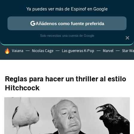
Ya puedes ver más de Espinof en Google
MENÚ
NUEVO
Añádenos como fuente preferida
CRÍTICA
ESTRENOS
REALITY
ANIME
RANKINGS CINE
RA
Solo necesitas una cuenta de Google
×
HOY SE HABLA DE
Vaiana
Nicolas Cage
Las guerreras K-Pop
Marvel
Star Wa
Reglas para hacer un thriller al estilo
Hitchcock