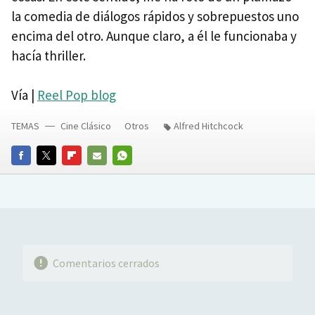
la comedia de diálogos rápidos y sobrepuestos uno
encima del otro. Aunque claro, a él le funcionaba y
hacía thriller.
Vía |
Reel Pop blog
TEMAS
Cine Clásico
Otros
Alfred Hitchcock
FACEBOOK
TWITTER
FLIPBOARD
E-
WHATSAPP
MAIL
Comentarios cerrados