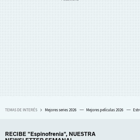
TEMAS DE INTERÉS
Mejores series 2026
Mejores películas 2026
Est
RECIBE "Espinofrenia", NUESTRA