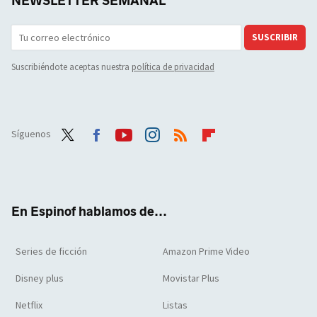
NEWSLETTER SEMANAL
SUSCRIBIR
Suscribiéndote aceptas nuestra
política de privacidad
Síguenos
Twit
Face
Yout
Inst
RSS
Flip
ter
boo
ube
agra
boar
k
m
d
En Espinof hablamos de...
Series de ficción
Amazon Prime Video
Disney plus
Movistar Plus
Netflix
Listas