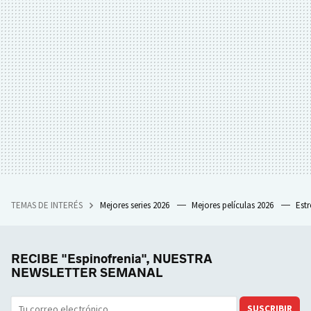
TEMAS DE INTERÉS
Mejores series 2026
Mejores películas 2026
Est
RECIBE "Espinofrenia", NUESTRA
NEWSLETTER SEMANAL
SUSCRIBIR