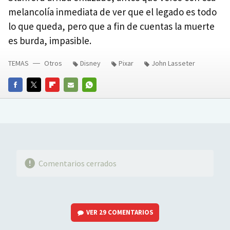
melancolía inmediata de ver que el legado es todo
lo que queda, pero que a fin de cuentas la muerte
es burda, impasible.
TEMAS
Otros
Disney
Pixar
John Lasseter
FACEBOOK
TWITTER
FLIPBOARD
E-
WHATSAPP
MAIL
Comentarios cerrados
VER
29 COMENTARIOS