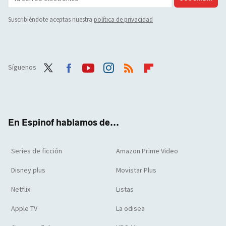
Suscribiéndote aceptas nuestra
política de privacidad
Síguenos
Twit
Face
Yout
Inst
RSS
Flip
ter
boo
ube
agra
boar
k
m
d
En Espinof hablamos de...
Series de ficción
Amazon Prime Video
Disney plus
Movistar Plus
Netflix
Listas
Apple TV
La odisea