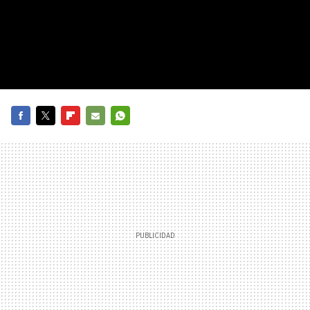
FACEBOOK
TWITTER
FLIPBOARD
E-
WHATSAPP
MAIL