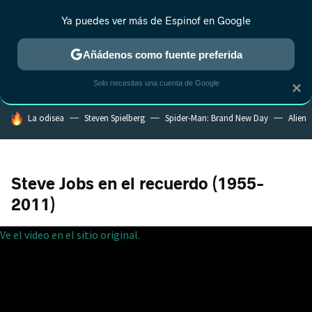
Ya puedes ver más de Espinof en Google
CRÍTICA
ESTRENOS
REALITY
ANIME
RANKINGS CINE
RA
Añádenos como fuente preferida
Solo necesitas una cuenta de Google
×
HOY SE HABLA DE
La odisea
Steven Spielberg
Spider-Man: Brand New Day
Alien
Steve Jobs en el recuerdo (1955-
2011)
Ve el video en el sitio original.