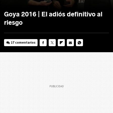
Goya 2016 | El adiós definitivo al
riesgo
17 comentarios
FACEBOOK
TWITTER
FLIPBOARD
E-
WHATSAPP
MAIL