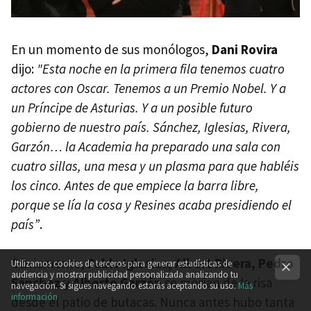
En un momento de sus monólogos,
Dani Rovira
dijo:
"Esta noche en la primera fila tenemos cuatro
actores con Oscar. Tenemos a un Premio Nobel. Y a
un Príncipe de Asturias. Y a un posible futuro
gobierno de nuestro país. Sánchez, Iglesias, Rivera,
Garzón… la Academia ha preparado una sala con
cuatro sillas, una mesa y un plasma para que habléis
los cinco. Antes de que empiece la barra libre,
porque se lía la cosa y Resines acaba presidiendo el
país”
.
Obviamente,
Pablo Iglesias, Albert Rivera, Pedro
Utilizamos cookies de terceros para generar estadísticas de
audiencia y mostrar publicidad personalizada analizando tu
Sánchez y Alberto Garzón
se morían de la risa
navegación. Si sigues navegando estarás aceptando su uso.
Más
información
desde el patio de butacas. Nunca antes hubo tanta