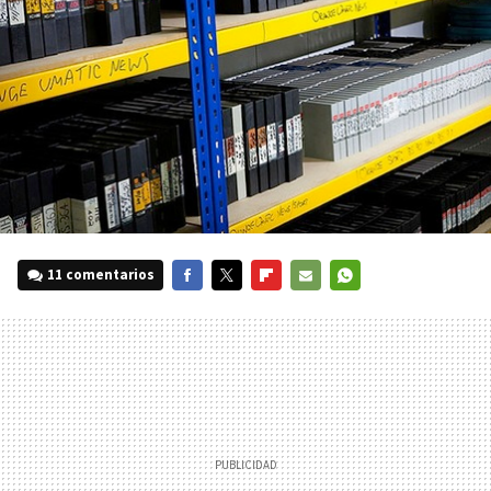
11 comentarios
FACEBOOK
TWITTER
FLIPBOARD
E-
WHATSAPP
MAIL