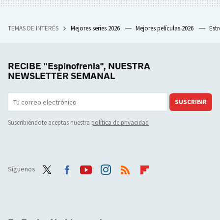
TEMAS DE INTERÉS
Mejores series 2026
Mejores películas 2026
Est
RECIBE "Espinofrenia", NUESTRA
NEWSLETTER SEMANAL
SUSCRIBIR
Suscribiéndote aceptas nuestra
política de privacidad
Síguenos
Twit
Face
Yout
Inst
RSS
Flip
ter
boo
ube
agra
boar
k
m
d