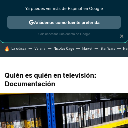
Ya puedes ver más de Espinof en Google
MENÚ
NUEVO
Añádenos como fuente preferida
CRÍTICA
ESTRENOS
REALITY
ANIME
RANKINGS CINE
RA
Solo necesitas una cuenta de Google
×
HOY SE HABLA DE
La odisea
Vaiana
Nicolas Cage
Marvel
Star Wars
Na
Quién es quién en televisión:
Documentación