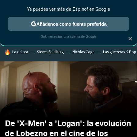
Ya puedes ver más de Espinof en Google
MENÚ
NUEVO
Añádenos como fuente preferida
CRÍTICA
ESTRENOS
REALITY
ANIME
RANKINGS CINE
RA
Solo necesitas una cuenta de Google
×
HOY SE HABLA DE
La odisea
Steven Spielberg
Nicolas Cage
Las guerreras K-Pop
De 'X-Men' a 'Logan': la evolución
de Lobezno en el cine de los