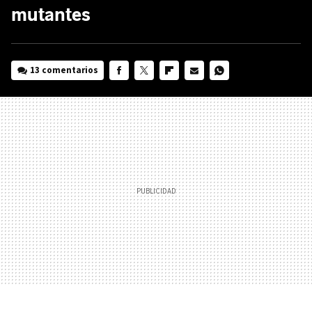
mutantes
13 comentarios
FACEBOOK
TWITTER
FLIPBOARD
E-
WHATSAPP
MAIL