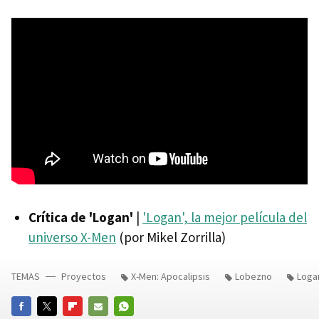
Crítica de 'Logan'
|
'Logan', la mejor película del
universo X-Men
(por Mikel Zorrilla)
TEMAS
Proyectos
X-Men: Apocalipsis
Lobezno
Loga