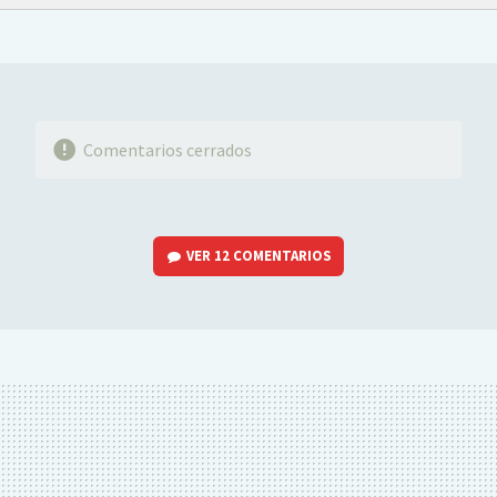
FACEBOOK
TWITTER
FLIPBOARD
E-
WHATSAPP
MAIL
Comentarios cerrados
VER
12 COMENTARIOS