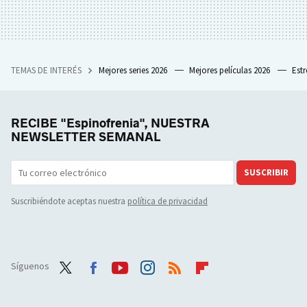
TEMAS DE INTERÉS
Mejores series 2026
Mejores películas 2026
Est
RECIBE "Espinofrenia", NUESTRA
NEWSLETTER SEMANAL
SUSCRIBIR
Suscribiéndote aceptas nuestra
política de privacidad
Síguenos
Twit
Face
Yout
Inst
RSS
Flip