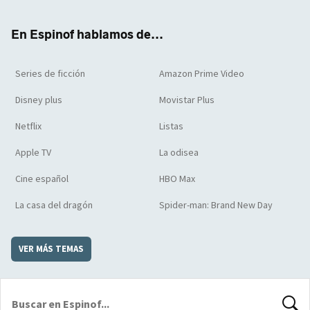
ter
boo
ube
agra
boar
k
m
d
En Espinof hablamos de...
Series de ficción
Amazon Prime Video
Disney plus
Movistar Plus
Netflix
Listas
Apple TV
La odisea
Cine español
HBO Max
La casa del dragón
Spider-man: Brand New Day
VER MÁS TEMAS