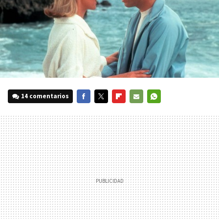
14 comentarios
FACEBOOK
TWITTER
FLIPBOARD
E-
WHATSAPP
MAIL