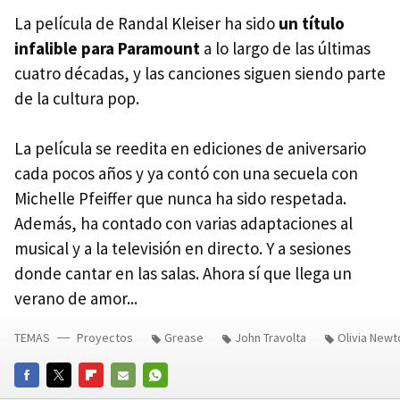
La película de Randal Kleiser ha sido
un título
infalible para Paramount
a lo largo de las últimas
cuatro décadas, y las canciones siguen siendo parte
de la cultura pop.
La película se reedita en ediciones de aniversario
cada pocos años y ya contó con una secuela con
Michelle Pfeiffer que nunca ha sido respetada.
Además, ha contado con varias adaptaciones al
musical y a la televisión en directo. Y a sesiones
donde cantar en las salas. Ahora sí que llega un
verano de amor...
TEMAS
Proyectos
Grease
John Travolta
Olivia Newt
FACEBOOK
TWITTER
FLIPBOARD
E-
WHATSAPP