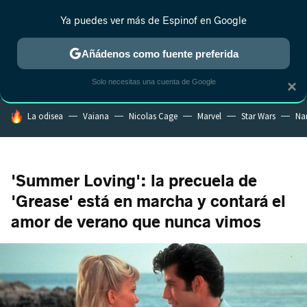
Ya puedes ver más de Espinof en Google
MENÚ
NUEVO
Añádenos como fuente preferida
CRÍTICA
ESTRENOS
REALITY
ANIME
RANKINGS CINE
RA
Solo necesitas una cuenta de Google
×
HOY SE HABLA DE
La odisea
Vaiana
Nicolas Cage
Marvel
Star Wars
Na
'Summer Loving': la precuela de
'Grease' está en marcha y contará el
amor de verano que nunca vimos