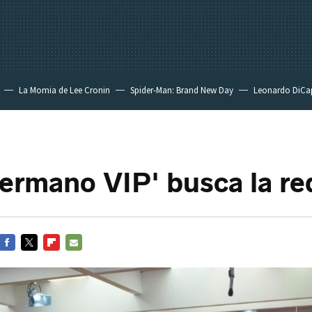
La Momia de Lee Cronin
Spider-Man: Brand New Day
Leonardo DiCa
ermano VIP' busca la r
FACEBOOK
TWITTER
FLIPBOARD
E-
MAIL