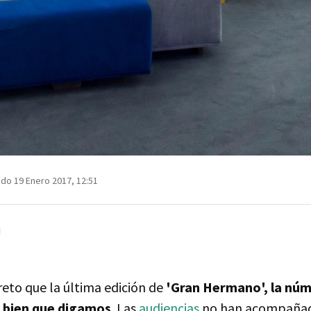
do 19 Enero 2017, 12:51
reto que la última edición de
'Gran Hermano', la núm
 bien que digamos
. Las
audiencias
no han acompañad