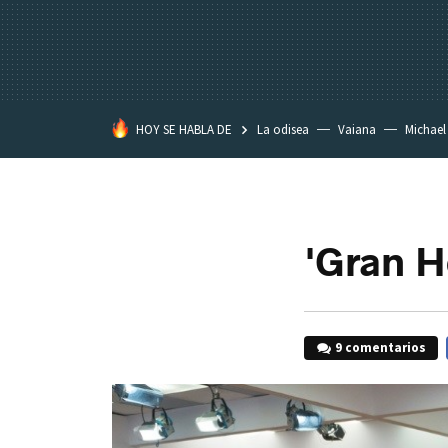
HOY SE HABLA DE
La odisea
Vaiana
Michael
Eastwood
'Gran H
9 comentarios