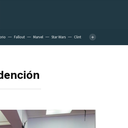
prio
Fallout
Marvel
Star Wars
Clint
edención