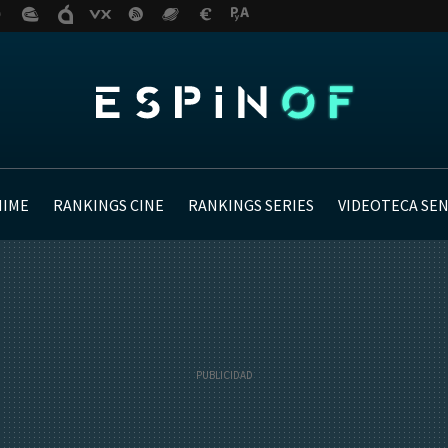
NIME
RANKINGS CINE
RANKINGS SERIES
VIDEOTECA SE