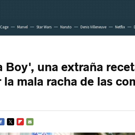
 Cage
Marvel
Star Wars
Naruto
Denis Villeneuve
Netflix
a Boy', una extraña recet
 la mala racha de las co
ACEBOOK
TWITTER
FLIPBOARD
E-