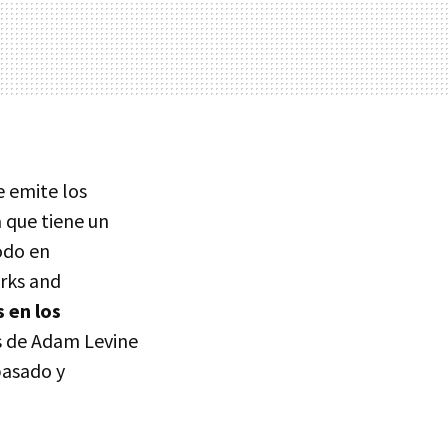
e emite los
a que tiene un
todo en
rks and
 en los
as de Adam Levine
pasado y