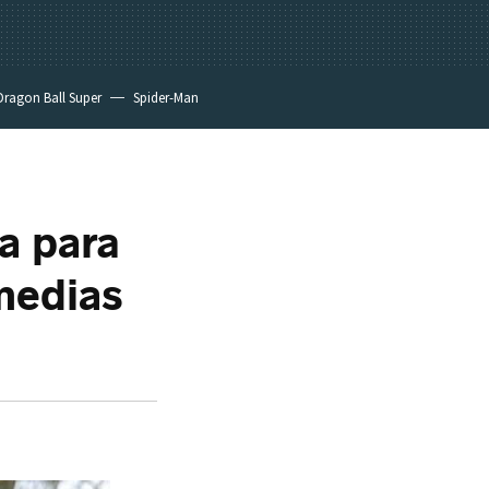
Dragon Ball Super
Spider-Man
a para
medias