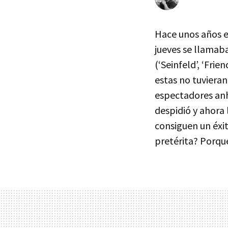
Hace unos años e
jueves se llamaba
(‘Seinfeld’, ‘Fri
estas no tuvieran
espectadores anh
despidió y ahora 
consiguen un éxi
pretérita? Porq