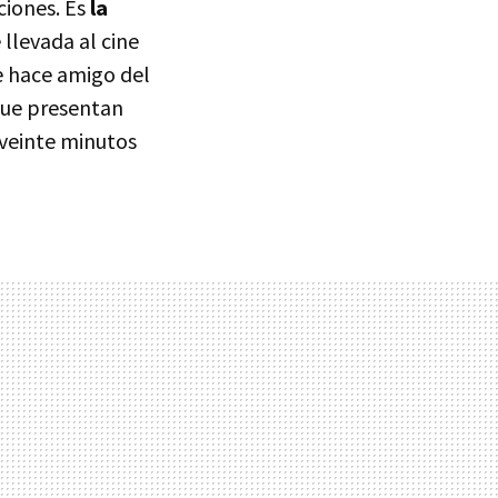
ciones. Es
la
 llevada al cine
e hace amigo del
que presentan
 veinte minutos