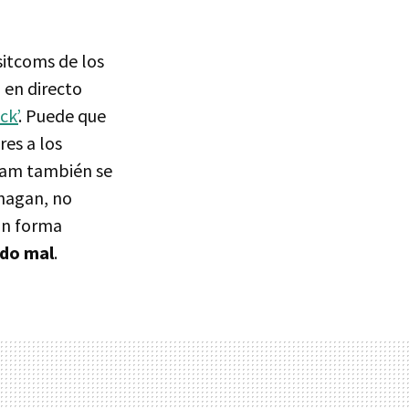
sitcoms de los
 en directo
ck’
. Puede que
res a los
 Pam también se
 hagan, no
on forma
ndo mal
.