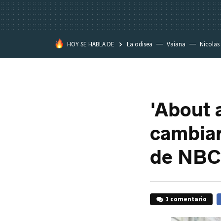
HOY SE HABLA DE
La odisea
Vaiana
Nicolas
'About 
cambiar
de NBC
1 comentario
F