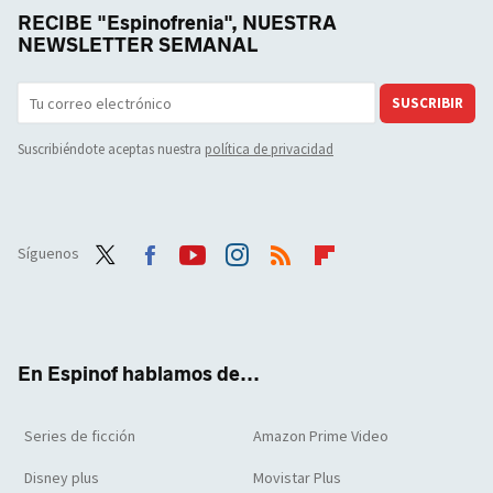
RECIBE "Espinofrenia", NUESTRA
NEWSLETTER SEMANAL
SUSCRIBIR
Suscribiéndote aceptas nuestra
política de privacidad
Síguenos
Twit
Face
Yout
Inst
RSS
Flip
ter
boo
ube
agra
boar
k
m
d
En Espinof hablamos de...
Series de ficción
Amazon Prime Video
Disney plus
Movistar Plus