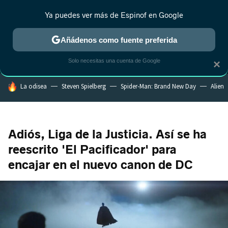
Ya puedes ver más de Espinof en Google
MENÚ
NUEVO
Añádenos como fuente preferida
CRÍTICA
ESTRENOS
REALITY
ANIME
RANKINGS CINE
RA
Solo necesitas una cuenta de Google
×
HOY SE HABLA DE
La odisea
Steven Spielberg
Spider-Man: Brand New Day
Alien
Adiós, Liga de la Justicia. Así se ha
reescrito 'El Pacificador' para
encajar en el nuevo canon de DC