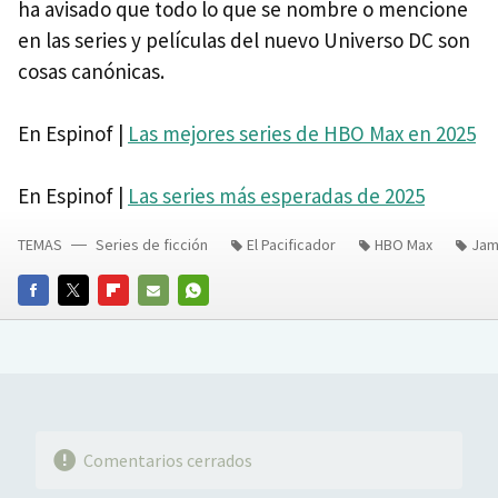
ha avisado que todo lo que se nombre o mencione
en las series y películas del nuevo Universo DC son
cosas canónicas.
En Espinof |
Las mejores series de HBO Max en 2025
En Espinof |
Las series más esperadas de 2025
TEMAS
Series de ficción
El Pacificador
HBO Max
Jam
FACEBOOK
TWITTER
FLIPBOARD
E-
WHATSAPP
MAIL
Comentarios cerrados