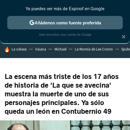
Ya puedes ver más de Espinof en Google
CRÍTICA
ESTRENOS
REALITY
ANIME
RANKINGS CINE
RA
Añádenos como fuente preferida
Solo necesitas una cuenta de Google
×
HOY SE HABLA DE
La odisea
Vaiana
Michael
La Momia de Lee Cronin
Spide
La escena más triste de los 17 años
de historia de 'La que se avecina'
muestra la muerte de uno de sus
personajes principales. Ya sólo
queda un león en Contubernio 49