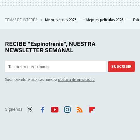
TEMAS DE INTERÉS
Mejores series 2026
Mejores películas 2026
Est
RECIBE "Espinofrenia", NUESTRA
NEWSLETTER SEMANAL
SUSCRIBIR
Suscribiéndote aceptas nuestra
política de privacidad
Síguenos
Twit
Face
Yout
Inst
RSS
Flip
ter
boo
ube
agra
boar
k
m
d