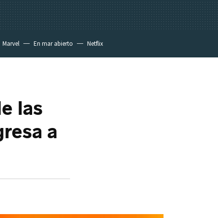
Marvel
En mar abierto
Netflix
e las
resa a