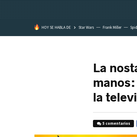
HOY SE HABLA DE
Star Wars
Frank Miller
Spi
La nost
manos: 
la telev
5 comentarios