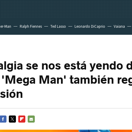
der-Man
Ralph Fiennes
Ted Lasso
Leonardo DiCaprio
Vaiana
algia se nos está yendo d
'Mega Man' también reg
isión
FACEBOOK
TWITTER
FLIPBOARD
E-