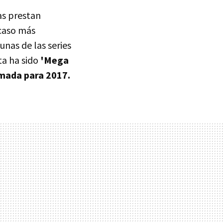
as prestan
 caso más
nas de las series
ta ha sido
'Mega
imada para 2017.