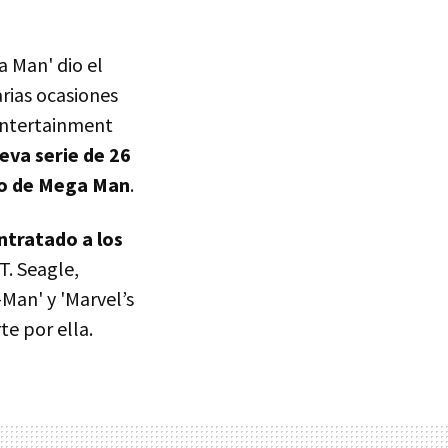
a Man' dio el
arias ocasiones
Entertainment
eva serie de 26
rio de Mega Man
.
ntratado a los
T. Seagle,
Man' y 'Marvel’s
te por ella.