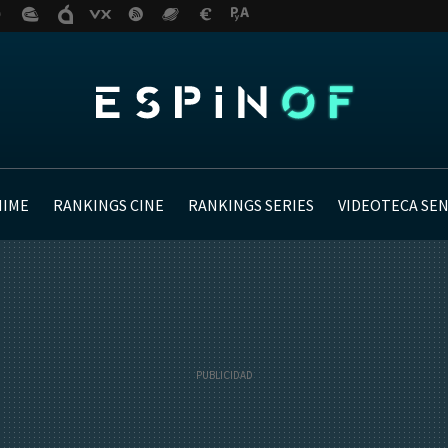
NIME
RANKINGS CINE
RANKINGS SERIES
VIDEOTECA SE