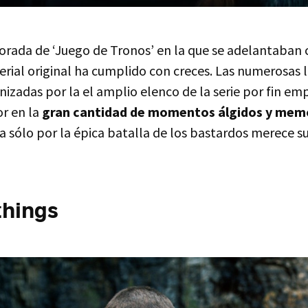
rada de ‘Juego de Tronos’ en la que se adelantaban c
rial original ha cumplido con creces. Las numerosas 
izadas por la el amplio elenco de la serie por fin emp
or en la
gran cantidad de momentos álgidos y memo
Ya sólo por la épica batalla de los bastardos merece s
things