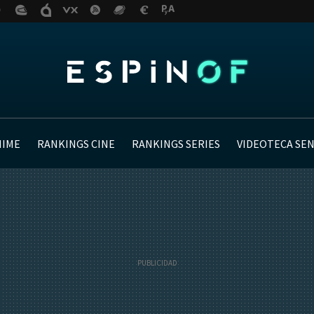
NIME
RANKINGS CINE
RANKINGS SERIES
VIDEOTECA SE