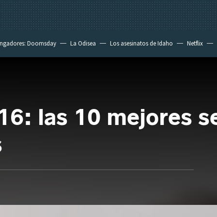
ngadores: Doomsday
La Odisea
Los asesinatos de Idaho
Netflix
16: las 10 mejores s
s