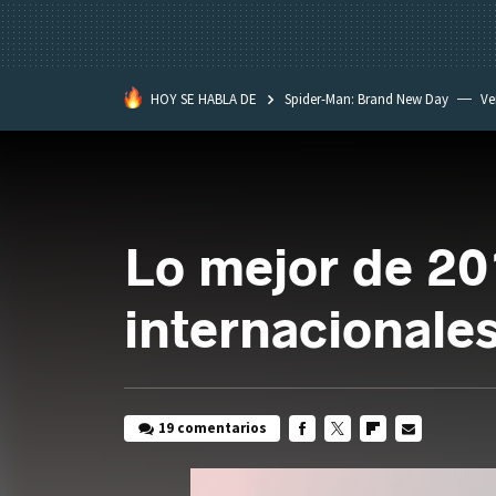
HOY SE HABLA DE
Spider-Man: Brand New Day
Ve
Black Lagoon
David Lynch
Lo mejor de 20
internacionale
19 comentarios
FACEBOOK
TWITTER
FLIPBOARD
E-
MAIL