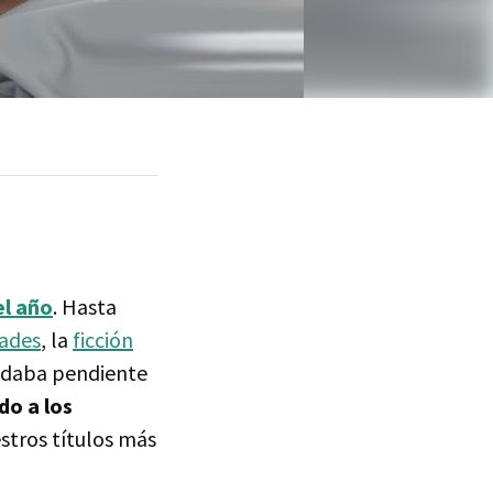
el año
. Hasta
dades
, la
ficción
uedaba pendiente
do a los
estros títulos más