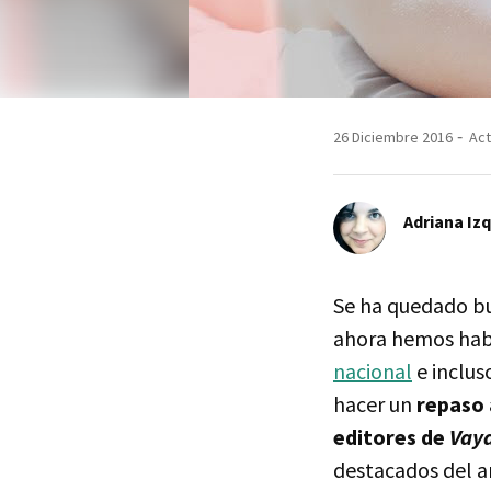
26 Diciembre 2016
Act
Adriana Iz
Se ha quedado b
ahora hemos hab
nacional
e inclus
hacer un
repaso 
editores de
Vaya
destacados del a