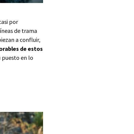
asi por
líneas de trama
iezan a confluir,
rables de estos
u puesto en lo