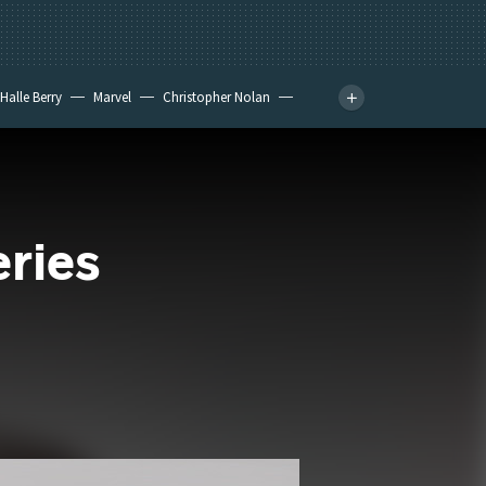
Halle Berry
Marvel
Christopher Nolan
eries