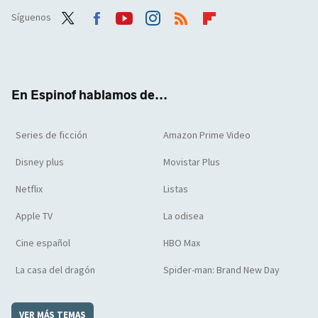
Síguenos
Twit
Face
Yout
Inst
RSS
Flip
ter
boo
ube
agra
boar
k
m
d
En Espinof hablamos de...
Series de ficción
Amazon Prime Video
Disney plus
Movistar Plus
Netflix
Listas
Apple TV
La odisea
Cine español
HBO Max
La casa del dragón
Spider-man: Brand New Day
VER MÁS TEMAS