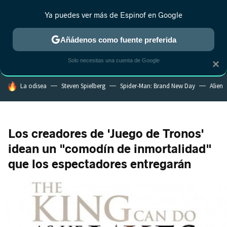
Ya puedes ver más de Espinof en Google
MENÚ
NUEVO
Añádenos como fuente preferida
CRÍTICA
ESTRENOS
REALITY
ANIME
RANKINGS CINE
RA
Solo necesitas una cuenta de Google
×
HOY SE HABLA DE
La odisea
Steven Spielberg
Spider-Man: Brand New Day
Alien
Los creadores de 'Juego de Tronos'
idean un "comodín de inmortalidad"
que los espectadores entregarán