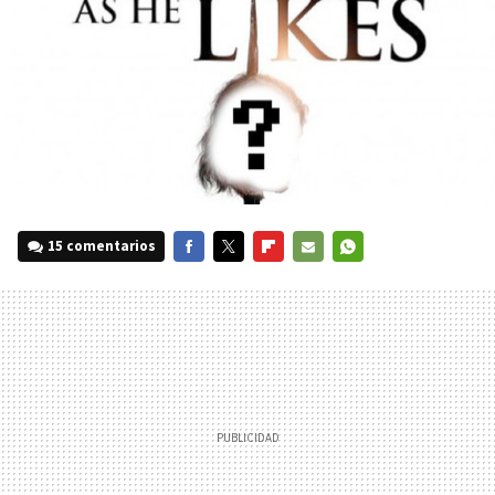
15 comentarios
FACEBOOK
TWITTER
FLIPBOARD
E-
WHATSAPP
MAIL