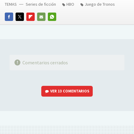
TEMAS
Series de ficción
HBO
Juego de Tronos
FACEBOOK
TWITTER
FLIPBOARD
E-
WHATSAPP
MAIL
Comentarios cerrados
VER
13 COMENTARIOS