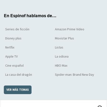
ter
boo
ube
agra
boar
k
m
d
En Espinof hablamos de...
Series de ficción
Amazon Prime Video
Disney plus
Movistar Plus
Netflix
Listas
Apple TV
La odisea
Cine español
HBO Max
La casa del dragón
Spider-man: Brand New Day
VER MÁS TEMAS