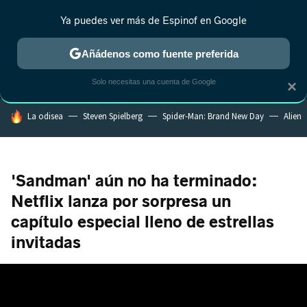
Ya puedes ver más de Espinof en Google
MENÚ
NUEVO
Añádenos como fuente preferida
CRÍTICA
ESTRENOS
REALITY
ANIME
RANKINGS CINE
RA
Solo necesitas una cuenta de Google
×
HOY SE HABLA DE
La odisea
Steven Spielberg
Spider-Man: Brand New Day
Alien
'Sandman' aún no ha terminado:
Netflix lanza por sorpresa un
capítulo especial lleno de estrellas
invitadas