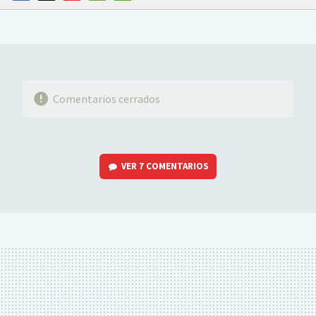
FACEBOOK
TWITTER
FLIPBOARD
E-
WHATSAPP
MAIL
Comentarios cerrados
VER
7 COMENTARIOS