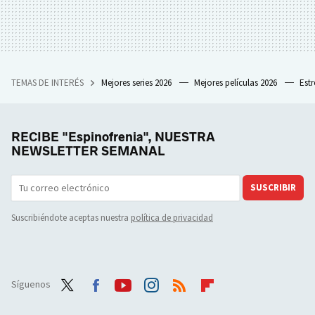
TEMAS DE INTERÉS
Mejores series 2026
Mejores películas 2026
Est
RECIBE "Espinofrenia", NUESTRA
NEWSLETTER SEMANAL
SUSCRIBIR
Suscribiéndote aceptas nuestra
política de privacidad
Síguenos
Twit
Face
Yout
Inst
RSS
Flip