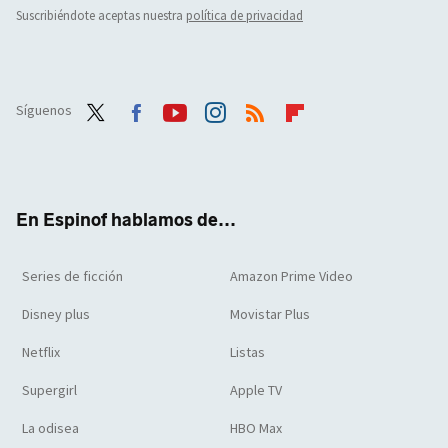
Suscribiéndote aceptas nuestra
política de privacidad
Síguenos
Twit
Face
Yout
Inst
RSS
Flip
ter
boo
ube
agra
boar
k
m
d
En Espinof hablamos de...
Series de ficción
Amazon Prime Video
Disney plus
Movistar Plus
Netflix
Listas
Supergirl
Apple TV
La odisea
HBO Max