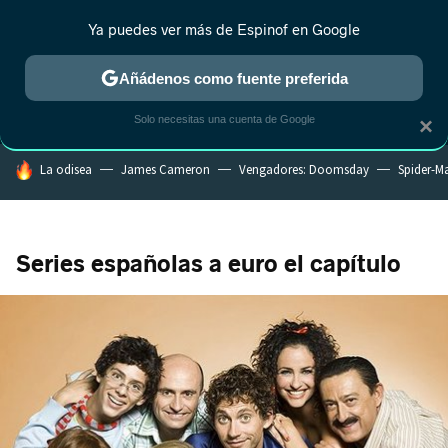
Ya puedes ver más de Espinof en Google
MENÚ
NUEVO
Añádenos como fuente preferida
CRÍTICA
ESTRENOS
REALITY
ANIME
RANKINGS CINE
RA
Solo necesitas una cuenta de Google
×
HOY SE HABLA DE
La odisea
James Cameron
Vengadores: Doomsday
Spider-M
Series españolas a euro el capítulo