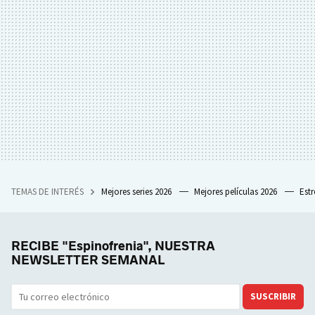
TEMAS DE INTERÉS
Mejores series 2026
Mejores películas 2026
Est
RECIBE "Espinofrenia", NUESTRA
NEWSLETTER SEMANAL
SUSCRIBIR