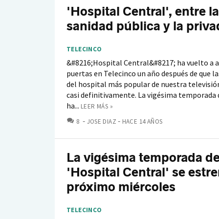
'Hospital Central', entre la
sanidad pública y la priva
TELECINCO
&#8216;Hospital Central&#8217; ha vuelto a a
puertas en Telecinco un año después de que la
del hospital más popular de nuestra televisió
casi definitivamente. La vigésima temporada d
ha...
LEER MÁS »
COMENTARIOS
8
JOSE DIAZ
HACE 14 AÑOS
La vigésima temporada d
'Hospital Central' se estre
próximo miércoles
TELECINCO