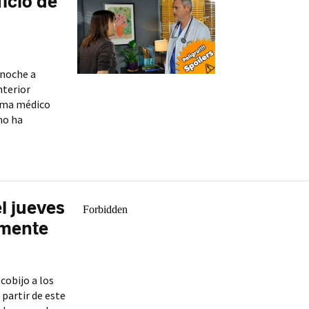
ficio de
anoche a
nterior
rama médico
mo ha
el jueves
amente
cobijo a los
 partir de este