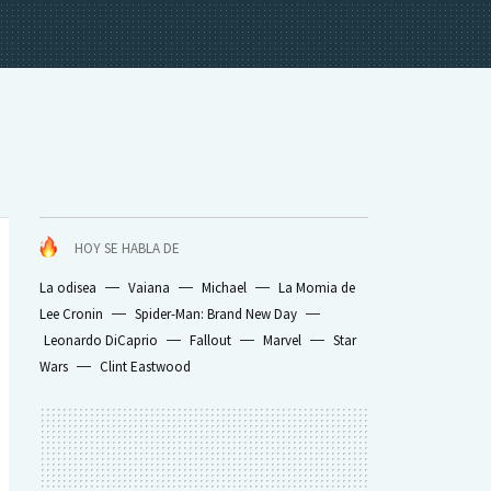
HOY SE HABLA DE
La odisea
Vaiana
Michael
La Momia de
Lee Cronin
Spider-Man: Brand New Day
Leonardo DiCaprio
Fallout
Marvel
Star
Wars
Clint Eastwood