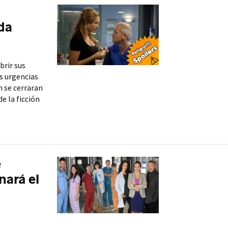
da
brir sus
s urgencias
n se cerraran
e la ficción
e
nará el