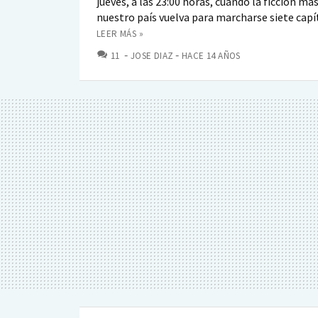
jueves, a las 23:00 horas, cuando la ficción má
nuestro país vuelva para marcharse siete capít
LEER MÁS »
COMENTARIOS
11
JOSE DIAZ
HACE 14 AÑOS