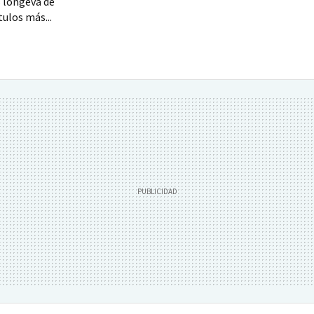
s longeva de
ulos más...