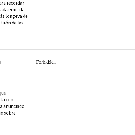
ara recordar
rada emitida
más longeva de
irón de las...
a
que
nta con
ía anunciado
ie sobre