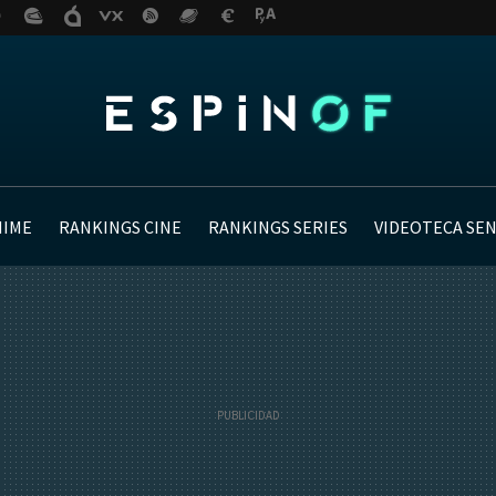
NIME
RANKINGS CINE
RANKINGS SERIES
VIDEOTECA SE