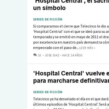
'Hospital Central', el sacri
un símbolo
SERIES DE FICCIÓN
Si comparamos el cierre que Telecinco le dio 
'Hospital Central' con el que se ideó para su a
temporada y se emitió en mayo de 2011 el d
por excelencia en nuestro país demuestra có
empeorado con el paso de...
LEER MÁS »
COMENTARIOS
10
JOSE DIAZ
HACE 14 AÑOS
'Hospital Central' vuelve 
para marcharse definitiv
SERIES DE FICCIÓN
Telecinco ya ha desvelado el día en el que dará 
últimos episodios de 'Hospital Central'. Será a