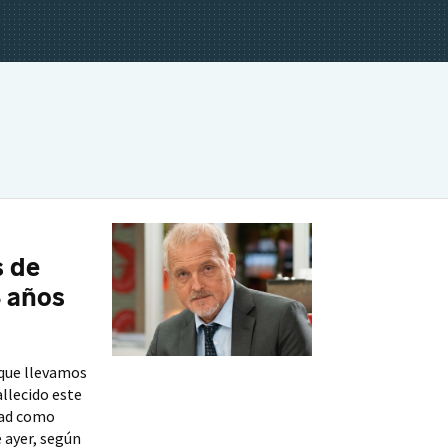
s de
4 años
 que llevamos
allecido este
dad como
e ayer, según