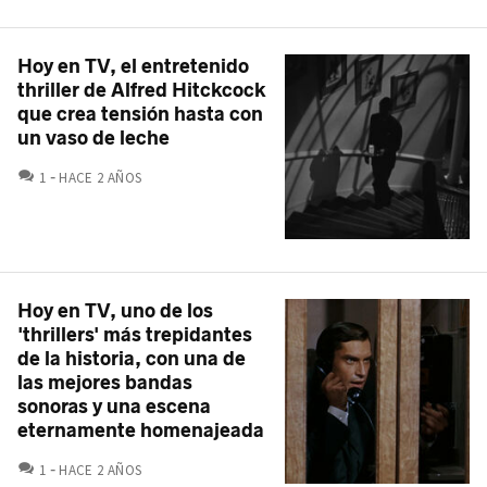
Hoy en TV, el entretenido
thriller de Alfred Hitckcock
que crea tensión hasta con
un vaso de leche
COMENTARIOS
1
HACE 2 AÑOS
Hoy en TV, uno de los
'thrillers' más trepidantes
de la historia, con una de
las mejores bandas
sonoras y una escena
eternamente homenajeada
COMENTARIOS
1
HACE 2 AÑOS