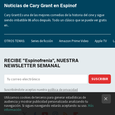
Noticias de Cary Grant en Espinof
Cary Grant:Es una de las mejores comedias de la historia del cine y sigue
siendo imbatible 86 años después. Todo un clásico que se puede ver gratis
en..
OTROS TEMAS:
Series de ficción
Amazon Prime Video
Apple TV
L
RECIBE "Espinofrenia", NUESTRA
NEWSLETTER SEMANAL
SUSCRIBIR
Suscribiéndote aceptas nuestra
política de privacidad
Utilizamos cookies de terceros para generar estadísticas de
audiencia y mostrar publicidad personalizada analizando tu
navegación. Si sigues navegando estarás aceptando su uso.
Más
información
Síguenos