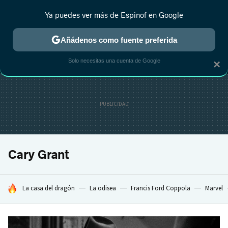
Ya puedes ver más de Espinof en Google
MENÚ
NUEVO
Añádenos como fuente preferida
CRÍTICA
ESTRENOS
REALITY
ANIME
RANKINGS CINE
RA
Solo necesitas una cuenta de Google
×
Cary Grant
HOY SE HABLA DE
La casa del dragón
La odisea
Francis Ford Coppola
Marvel