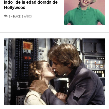
lado" de la edad dorada de
Hollywood
COMENTARIOS
9
HACE 7 AÑOS