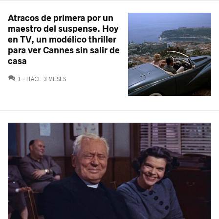
Atracos de primera por un
maestro del suspense. Hoy
en TV, un modélico thriller
para ver Cannes sin salir de
casa
COMENTARIOS
1
HACE 3 MESES