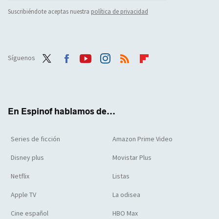
Suscribiéndote aceptas nuestra
política de privacidad
Síguenos
Twit
Face
Yout
Inst
RSS
Flip
ter
boo
ube
agra
boar
k
m
d
En Espinof hablamos de...
Series de ficción
Amazon Prime Video
Disney plus
Movistar Plus
Netflix
Listas
Apple TV
La odisea
Cine español
HBO Max