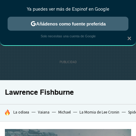
Ya puedes ver más de Espinof en Google
CRÍTICA
ESTRENOS
REALITY
ANIME
RANKINGS CINE
RA
Añádenos como fuente preferida
Solo necesitas una cuenta de Google
×
Lawrence Fishburne
HOY SE HABLA DE
La odisea
Vaiana
Michael
La Momia de Lee Cronin
Spid