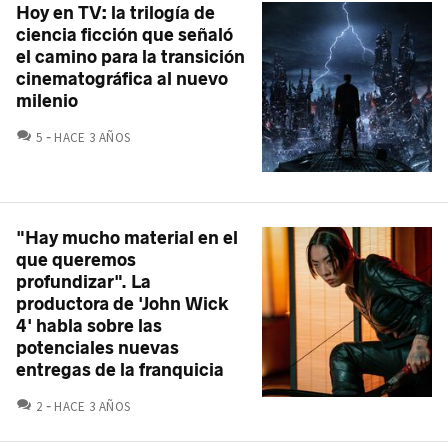
Hoy en TV: la trilogía de
ciencia ficción que señaló
el camino para la transición
cinematográfica al nuevo
milenio
COMENTARIOS
5
HACE 3 AÑOS
"Hay mucho material en el
que queremos
profundizar". La
productora de 'John Wick
4' habla sobre las
potenciales nuevas
entregas de la franquicia
COMENTARIOS
2
HACE 3 AÑOS