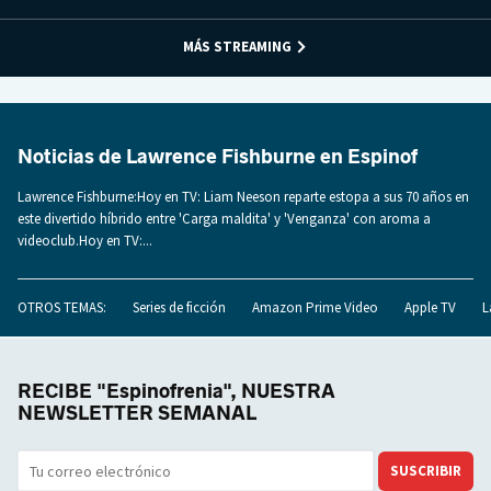
MÁS STREAMING
Noticias de Lawrence Fishburne en Espinof
Lawrence Fishburne:Hoy en TV: Liam Neeson reparte estopa a sus 70 años en
este divertido híbrido entre 'Carga maldita' y 'Venganza' con aroma a
videoclub.Hoy en TV:...
OTROS TEMAS:
Series de ficción
Amazon Prime Video
Apple TV
L
RECIBE "Espinofrenia", NUESTRA
NEWSLETTER SEMANAL
SUSCRIBIR