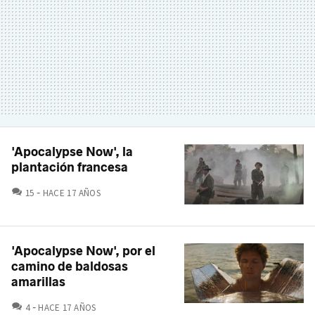
'Apocalypse Now', la
plantación francesa
COMENTARIOS
15
HACE 17 AÑOS
'Apocalypse Now', por el
camino de baldosas
amarillas
COMENTARIOS
4
HACE 17 AÑOS