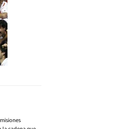
smisiones
a la cadena que