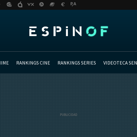
NIME
RANKINGS CINE
RANKINGS SERIES
VIDEOTECA SE