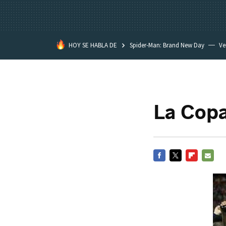
HOY SE HABLA DE
Spider-Man: Brand New Day
Ve
Black Lagoon
David Lynch
La Copa
FACEBOOK
TWITTER
FLIPBOARD
E-
MAIL