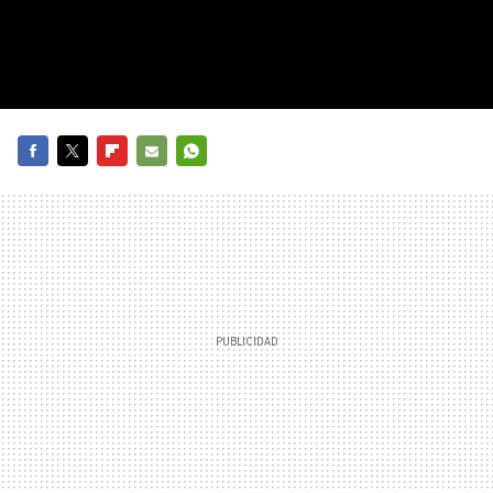
FACEBOOK
TWITTER
FLIPBOARD
E-
WHATSAPP
MAIL