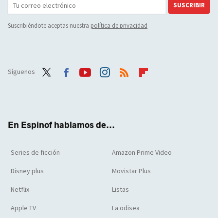
SUSCRIBIR
Suscribiéndote aceptas nuestra
política de privacidad
Síguenos
Twit
Face
Yout
Inst
RSS
Flip
ter
boo
ube
agra
boar
k
m
d
En Espinof hablamos de...
Series de ficción
Amazon Prime Video
Disney plus
Movistar Plus
Netflix
Listas
Apple TV
La odisea