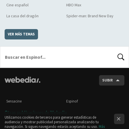
Cine español
HBO Max
La casa del dragón
Spider-man: Brand New Day
VER MÁS TEMAS
BUSCA
SUBIR
Sensacine
Espinof
Otras publicaciones de Webedia
Utilizamos cookies de terceros para generar estadísticas de
audiencia y mostrar publicidad personalizada analizando tu
navegación. Si sigues navegando estarás aceptando su uso.
Más