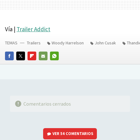
Vía |
Trailer Addict
TEMAS
Trailers
Woody Harrelson
John Cusak
Thandi
FACEBOOK
TWITTER
FLIPBOARD
E-
WHATSAPP
MAIL
Comentarios cerrados
VER
54 COMENTARIOS