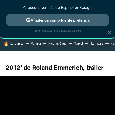
Ya puedes ver más de Espinof en Google
MENÚ
NUEVO
Añádenos como fuente preferida
CRÍTICA
ESTRENOS
REALITY
ANIME
RANKINGS CINE
RA
Solo necesitas una cuenta de Google
×
HOY SE HABLA DE
La odisea
Vaiana
Nicolas Cage
Marvel
Star Wars
Na
'2012' de Roland Emmerich, tráiler