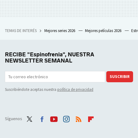
TEMAS DE INTERÉS
Mejores series 2026
Mejores películas 2026
Est
RECIBE "Espinofrenia", NUESTRA
NEWSLETTER SEMANAL
SUSCRIBIR
Suscribiéndote aceptas nuestra
política de privacidad
Síguenos
Twit
Face
Yout
Inst
RSS
Flip
ter
boo
ube
agra
boar