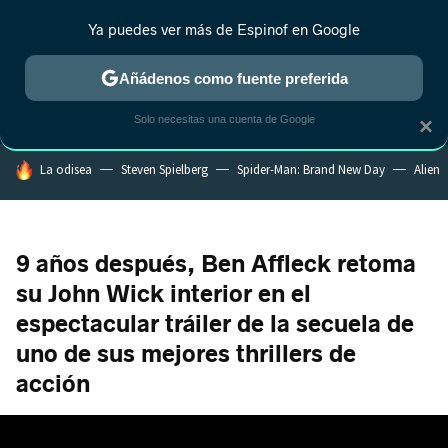
Ya puedes ver más de Espinof en Google
MENÚ
NUEVO
Añádenos como fuente preferida
CRÍTICA
ESTRENOS
REALITY
ANIME
RANKINGS CINE
RA
Solo necesitas una cuenta de Google
×
HOY SE HABLA DE
La odisea
Steven Spielberg
Spider-Man: Brand New Day
Alien
9 años después, Ben Affleck retoma
su John Wick interior en el
espectacular tráiler de la secuela de
uno de sus mejores thrillers de
acción