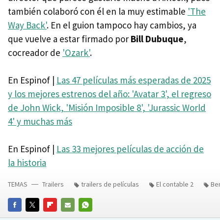
también colaboró con él en la muy estimable
'The
Way Back'
. En el guion tampoco hay cambios, ya
que vuelve a estar firmado por
Bill Dubuque
,
cocreador de
'Ozark'
.
En Espinof |
Las 47 películas más esperadas de 2025
y los mejores estrenos del año: 'Avatar 3', el regreso
de John Wick, 'Misión Imposible 8', 'Jurassic World
4' y muchas más
En Espinof |
Las 33 mejores películas de acción de
la historia
TEMAS
Trailers
trailers de películas
El contable 2
Ben
FACEBOOK
TWITTER
FLIPBOARD
E-
WHATSAPP