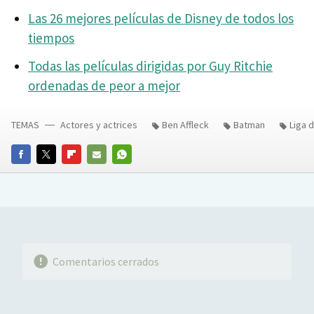
Las 26 mejores películas de Disney de todos los
tiempos
Todas las películas dirigidas por Guy Ritchie
ordenadas de peor a mejor
TEMAS
Actores y actrices
Ben Affleck
Batman
Liga d
FACEBOOK
TWITTER
FLIPBOARD
E-
WHATSAPP
MAIL
Comentarios cerrados