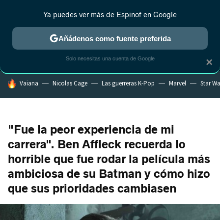
Ya puedes ver más de Espinof en Google
MENÚ
NUEVO
Añádenos como fuente preferida
CRÍTICA
ESTRENOS
REALITY
ANIME
RANKINGS CINE
RA
Solo necesitas una cuenta de Google
×
HOY SE HABLA DE
Vaiana
Nicolas Cage
Las guerreras K-Pop
Marvel
Star Wa
"Fue la peor experiencia de mi
carrera". Ben Affleck recuerda lo
horrible que fue rodar la película más
ambiciosa de su Batman y cómo hizo
que sus prioridades cambiasen