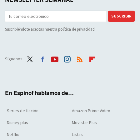
SUSCRIBIR
Suscribiéndote aceptas nuestra
política de privacidad
Síguenos
Twit
Face
Yout
Inst
RSS
Flip
ter
boo
ube
agra
boar
k
m
d
En Espinof hablamos de...
Series de ficción
Amazon Prime Video
Disney plus
Movistar Plus
Netflix
Listas