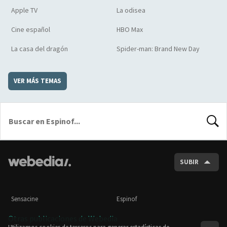
Apple TV
La odisea
Cine español
HBO Max
La casa del dragón
Spider-man: Brand New Day
VER MÁS TEMAS
BUSCA
SUBIR
Sensacine
Espinof
Otras publicaciones de Webedia