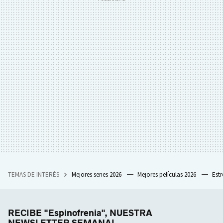
TEMAS DE INTERÉS
Mejores series 2026
Mejores películas 2026
Est
RECIBE "Espinofrenia", NUESTRA
NEWSLETTER SEMANAL