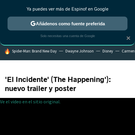
Ya puedes ver más de Espinof en Google
MENÚ
NUEVO
Añádenos como fuente preferida
CRÍTICA
ESTRENOS
REALITY
ANIME
RANKINGS CINE
RA
Solo necesitas una cuenta de Google
×
HOY SE HABLA DE
Spider-Man: Brand New Day
Dwayne Johnson
Disney
Carmen
'El Incidente' (The Happening'):
nuevo trailer y poster
Ve el video en el sitio original.