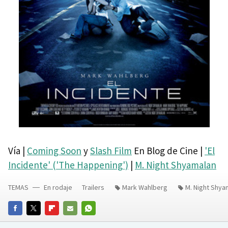
Vía |
Coming Soon
y
Slash Film
En Blog de Cine |
'El
Incidente' ('The Happening')
|
M. Night Shyamalan
TEMAS
En rodaje
Trailers
Mark Wahlberg
M. Night Shya
FACEBOOK
TWITTER
FLIPBOARD
E-
WHATSAPP