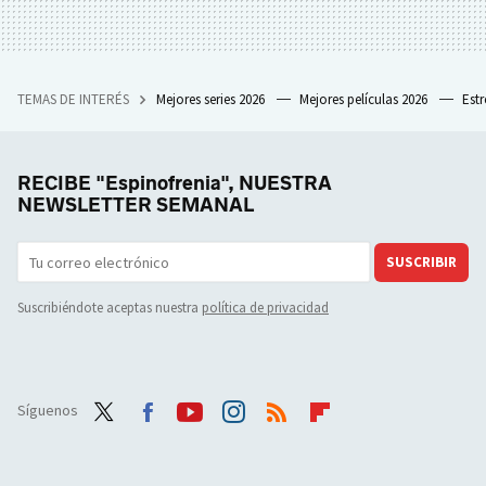
TEMAS DE INTERÉS
Mejores series 2026
Mejores películas 2026
Est
RECIBE "Espinofrenia", NUESTRA
NEWSLETTER SEMANAL
SUSCRIBIR
Suscribiéndote aceptas nuestra
política de privacidad
Síguenos
Twit
Face
Yout
Inst
RSS
Flip
ter
boo
ube
agra
boar