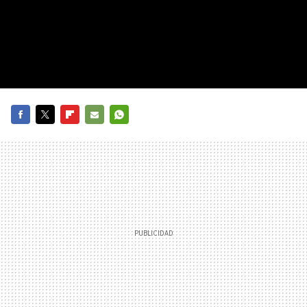
FACEBOOK
TWITTER
FLIPBOARD
E-
WHATSAPP
MAIL