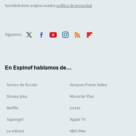
Suscribiéndote aceptas nuestra
política de privacidad
Síguenos
Twit
Face
Yout
Inst
RSS
Flip
ter
boo
ube
agra
boar
k
m
d
En Espinof hablamos de...
Series de ficción
Amazon Prime Video
Disney plus
Movistar Plus
Netflix
Listas
Supergirl
Apple TV
La odisea
HBO Max