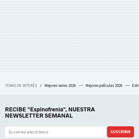
TEMAS DE INTERÉS
Mejores series 2026
Mejores películas 2026
Est
RECIBE "Espinofrenia", NUESTRA
NEWSLETTER SEMANAL
SUSCRIBIR