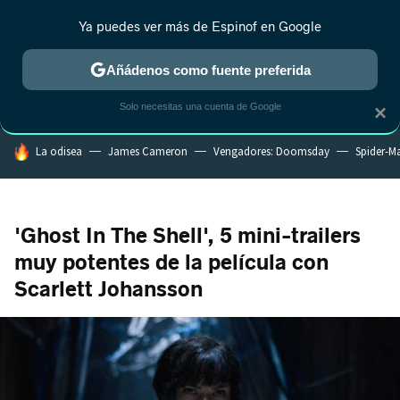
Ya puedes ver más de Espinof en Google
MENÚ
NUEVO
Añádenos como fuente preferida
CRÍTICA
ESTRENOS
REALITY
ANIME
RANKINGS CINE
RA
Solo necesitas una cuenta de Google
×
HOY SE HABLA DE
La odisea
James Cameron
Vengadores: Doomsday
Spider-M
'Ghost In The Shell', 5 mini-trailers
muy potentes de la película con
Scarlett Johansson