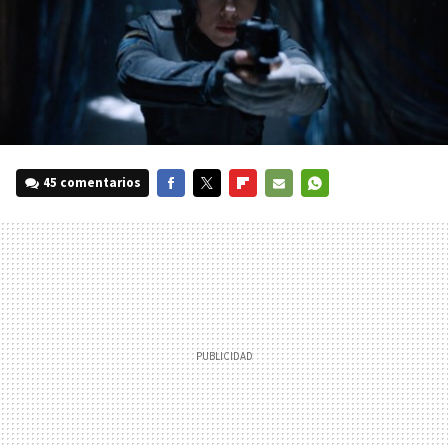
45 comentarios
FACEBOOK
TWITTER
FLIPBOARD
E-
WHATSAPP
MAIL