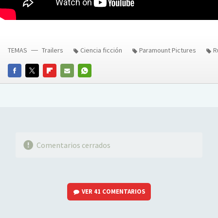
TEMAS
Trailers
Ciencia ficción
Paramount Pictures
R
FACEBOOK
TWITTER
FLIPBOARD
E-
WHATSAPP
MAIL
Comentarios cerrados
VER
41 COMENTARIOS