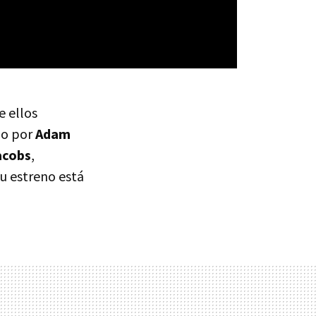
e ellos
ido por
Adam
acobs
,
u estreno está