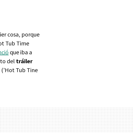
ier cosa, porque
Hot Tub Time
nció
que iba a
nto del
tráiler
' ('Hot Tub Tine