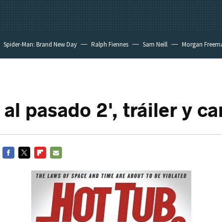
Spider-Man: Brand New Day
Ralph Fiennes
Sam Neill
Morgan Freem
 al pasado 2', tráiler y ca
FACEBOOK
TWITTER
FLIPBOARD
E-
MAIL