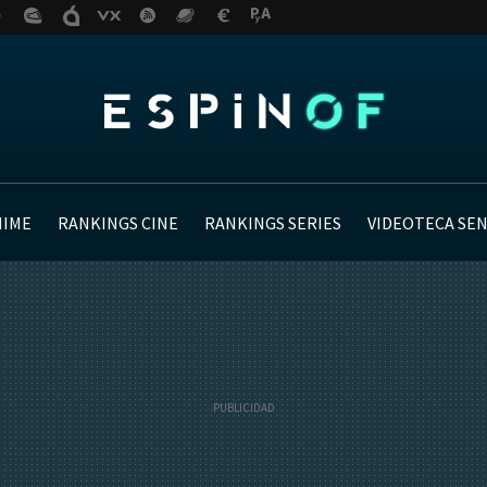
NIME
RANKINGS CINE
RANKINGS SERIES
VIDEOTECA SE