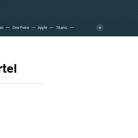
an
One Piece
Apple
Titanic
rtel