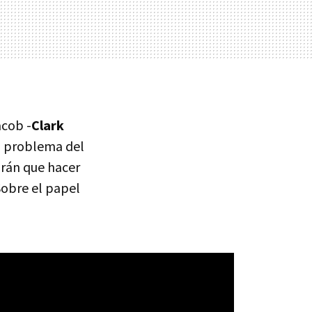
acob -
Clark
 un problema del
drán que hacer
Sobre el papel