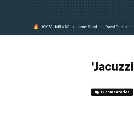
HOY SE HABLA DE
James Bond
David Fincher
Assassination Classroom
'Jacuzzi
12 comentarios