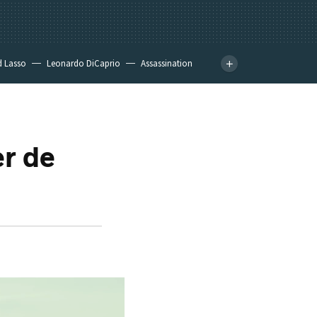
d Lasso
Leonardo DiCaprio
Assassination
er de