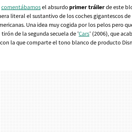
s
comentábamos
el absurdo
primer tráiler
de este bl
a literal el sustantivo de los coches gigantescos de 
ericanas. Una idea muy cogida por los pelos pero q
tirón de la segunda secuela de '
Cars
' (2006), que aca
 con la que comparte el tono blanco de producto Disn