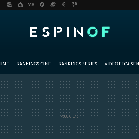
NIME
RANKINGS CINE
RANKINGS SERIES
VIDEOTECA SE