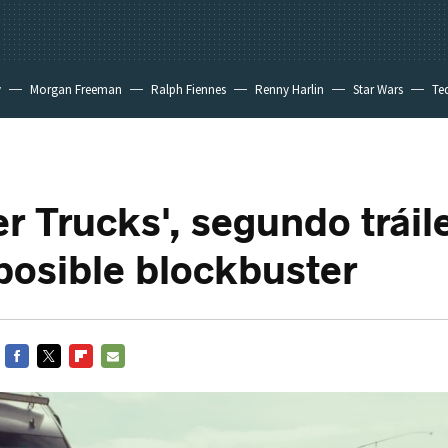
y
Morgan Freeman
Ralph Fiennes
Renny Harlin
Star Wars
Te
 New Day
r Trucks', segundo tráil
posible blockbuster
FACEBOOK
TWITTER
FLIPBOARD
E-
MAIL