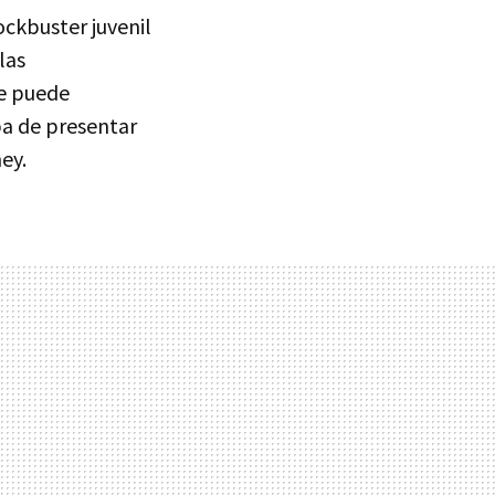
ockbuster juvenil
las
ue puede
ba de presentar
ey.