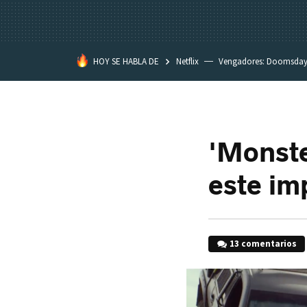
HOY SE HABLA DE
Netflix
Vengadores: Doomsda
Classroom
Spider-Man: Brand
'Monste
este im
13 comentarios