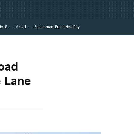
No. 8
Marvel
Spider-man: Brand New Day
road
e Lane