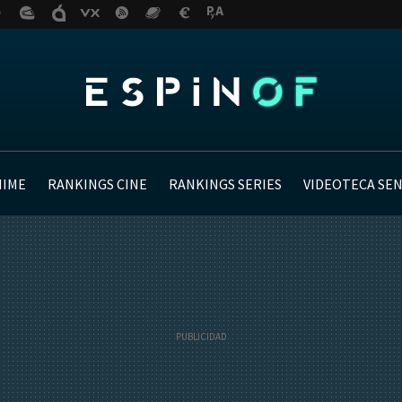
NIME
RANKINGS CINE
RANKINGS SERIES
VIDEOTECA SE