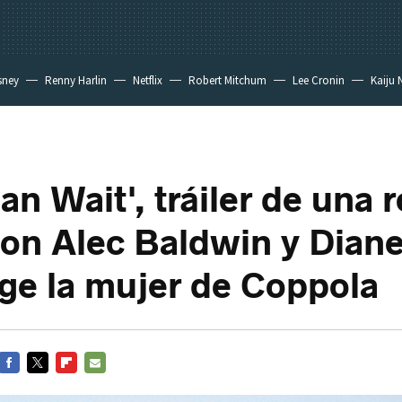
sney
Renny Harlin
Netflix
Robert Mitchum
Lee Cronin
Kaiju 
an Wait', tráiler de una 
on Alec Baldwin y Dian
ige la mujer de Coppola
FACEBOOK
TWITTER
FLIPBOARD
E-