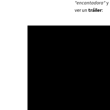
"encantadora"
y
ver un
tráiler
: