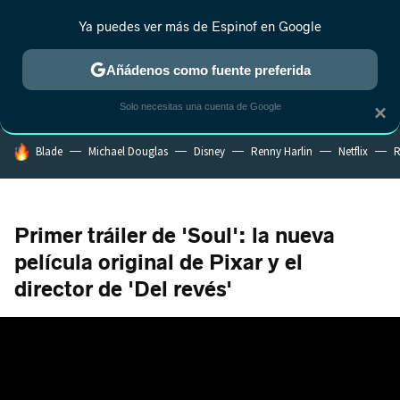
Ya puedes ver más de Espinof en Google
MENÚ
NUEVO
Añádenos como fuente preferida
CRÍTICA
ESTRENOS
REALITY
ANIME
RANKINGS CINE
RA
Solo necesitas una cuenta de Google
×
HOY SE HABLA DE
Blade
Michael Douglas
Disney
Renny Harlin
Netflix
R
Primer tráiler de 'Soul': la nueva
película original de Pixar y el
director de 'Del revés'