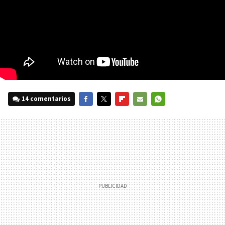
14 comentarios
FACEBOOK
TWITTER
FLIPBOARD
E-
WHATSAPP
MAIL