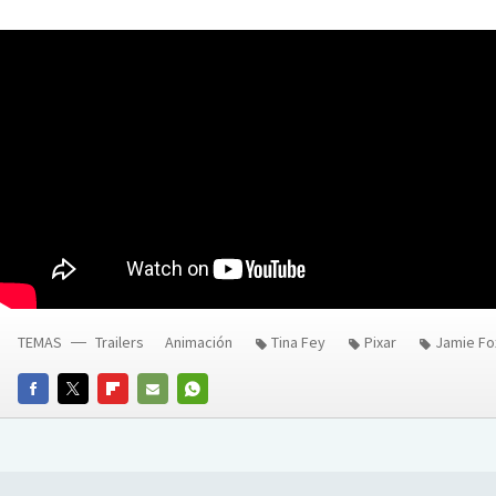
TEMAS
Trailers
Animación
Tina Fey
Pixar
Jamie Fo
FACEBOOK
TWITTER
FLIPBOARD
E-
WHATSAPP
MAIL