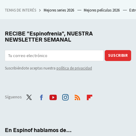
TEMAS DE INTERÉS
Mejores series 2026
Mejores películas 2026
Est
RECIBE "Espinofrenia", NUESTRA
NEWSLETTER SEMANAL
SUSCRIBIR
Suscribiéndote aceptas nuestra
política de privacidad
Síguenos
Twit
Face
Yout
Inst
RSS
Flip
ter
boo
ube
agra
boar
k
m
d
En Espinof hablamos de...