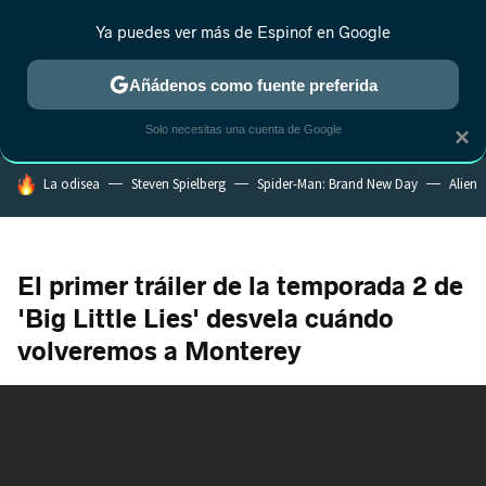
Ya puedes ver más de Espinof en Google
MENÚ
NUEVO
Añádenos como fuente preferida
CRÍTICA
ESTRENOS
REALITY
ANIME
RANKINGS CINE
RA
Solo necesitas una cuenta de Google
×
HOY SE HABLA DE
La odisea
Steven Spielberg
Spider-Man: Brand New Day
Alien
El primer tráiler de la temporada 2 de
'Big Little Lies' desvela cuándo
volveremos a Monterey