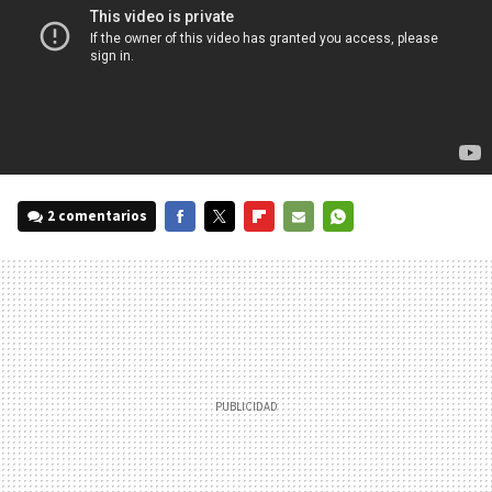
2 comentarios
FACEBOOK
TWITTER
FLIPBOARD
E-
WHATSAPP
MAIL