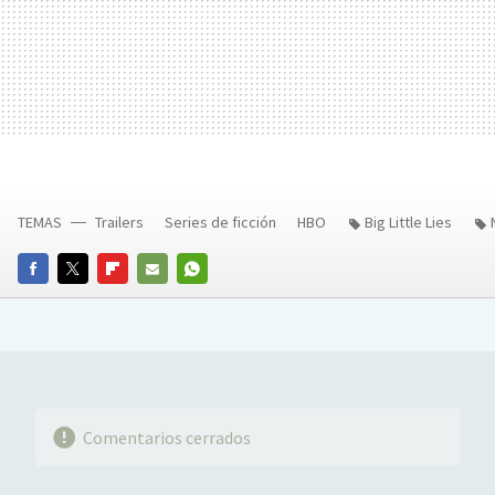
TEMAS
Trailers
Series de ficción
HBO
Big Little Lies
FACEBOOK
TWITTER
FLIPBOARD
E-
WHATSAPP
MAIL
Comentarios cerrados