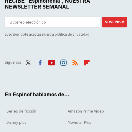
RECIBE "Espinofrenia", NUESTRA
NEWSLETTER SEMANAL
SUSCRIBIR
Suscribiéndote aceptas nuestra
política de privacidad
Síguenos
Twit
Face
Yout
Inst
RSS
Flip
ter
boo
ube
agra
boar
k
m
d
En Espinof hablamos de...
Series de ficción
Amazon Prime Video
Disney plus
Movistar Plus