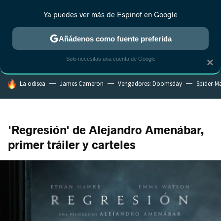
Ya puedes ver más de Espinof en Google
MENÚ
NUEVO
Añádenos como fuente preferida
CRÍTICA
ESTRENOS
REALITY
ANIME
RANKINGS CINE
RA
Solo necesitas una cuenta de Google
×
HOY SE HABLA DE
La odisea
James Cameron
Vengadores: Doomsday
Spider-M
'Regresión' de Alejandro Amenábar,
primer tráiler y carteles