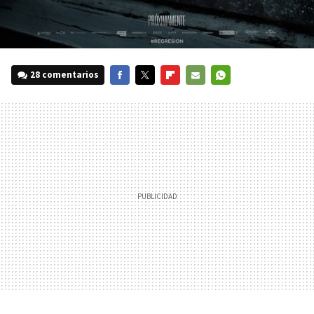
28 comentarios
FACEBOOK
TWITTER
FLIPBOARD
E-
WHATSAPP
MAIL