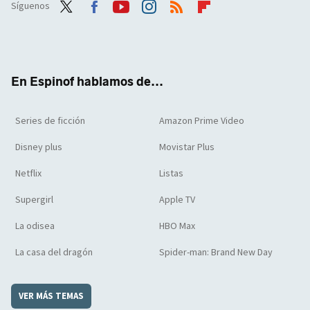
Síguenos
Twit
Face
Yout
Inst
RSS
Flip
ter
boo
ube
agra
boar
k
m
d
En Espinof hablamos de...
Series de ficción
Amazon Prime Video
Disney plus
Movistar Plus
Netflix
Listas
Supergirl
Apple TV
La odisea
HBO Max
La casa del dragón
Spider-man: Brand New Day
VER MÁS TEMAS