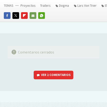
TEMAS
Proyectos
Trailers
Dogma
Lars Von Trier
E
FACEBOOK
TWITTER
FLIPBOARD
E-
WHATSAPP
MAIL
Comentarios cerrados
VER
2 COMENTARIOS