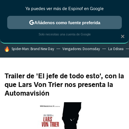
Ya puedes ver más de Espinof en Google
MENÚ
NUEVO
Añádenos como fuente preferida
CRÍTICA
ESTRENOS
REALITY
ANIME
RANKINGS CINE
RA
Solo necesitas una cuenta de Google
×
HOY SE HABLA DE
Spider-Man: Brand New Day
Vengadores: Doomsday
La Odisea
Trailer de 'El jefe de todo esto', con la
que Lars Von Trier nos presenta la
Automavisión