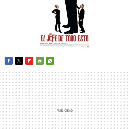
FACEBOOK
TWITTER
FLIPBOARD
E-
WHATSAPP
MAIL