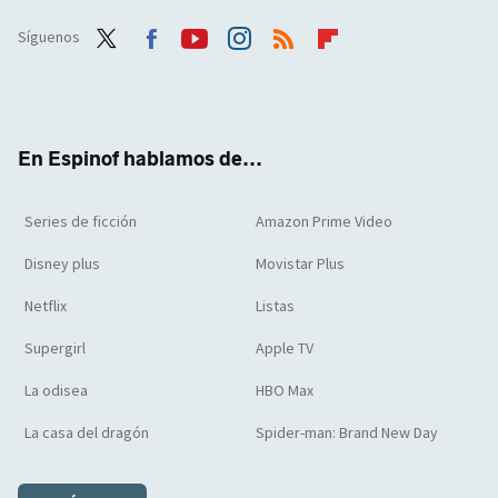
Síguenos
Twit
Face
Yout
Inst
RSS
Flip
ter
boo
ube
agra
boar
k
m
d
En Espinof hablamos de...
Series de ficción
Amazon Prime Video
Disney plus
Movistar Plus
Netflix
Listas
Supergirl
Apple TV
La odisea
HBO Max
La casa del dragón
Spider-man: Brand New Day