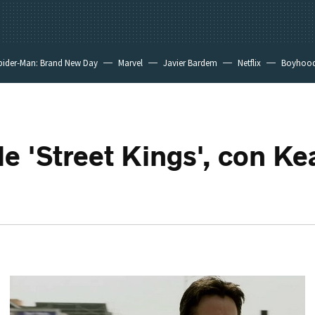
pider-Man: Brand New Day
Marvel
Javier Bardem
Netflix
Boyhoo
 de 'Street Kings', con K