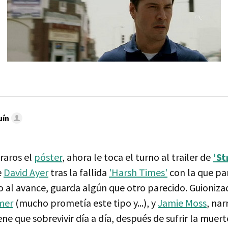
uín
raros el
póster
, ahora le toca el turno al trailer de
'St
e
David Ayer
tras la fallida
'Harsh Times'
con la que par
zo al avance, guarda algún que otro parecido. Guioniz
mer
(mucho prometía este tipo y...), y
Jamie Moss
, nar
ene que sobrevivir día a día, después de sufrir la muert