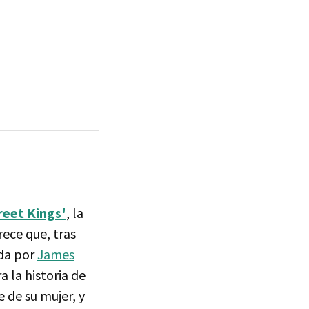
reet Kings'
, la
ece que, tras
ada por
James
ra la historia de
e de su mujer, y