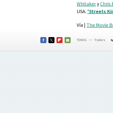
Whitaker
y
Chris
USA.
'Streets Kin
Vía |
The Movie B
TEMAS
Trailers
FACEBOOK
TWITTER
FLIPBOARD
E-
MAIL