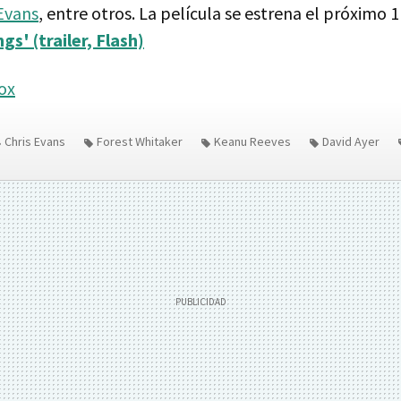
 Evans
, entre otros. La película se estrena el próximo 1
gs' (trailer, Flash)
ox
Chris Evans
Forest Whitaker
Keanu Reeves
David Ayer