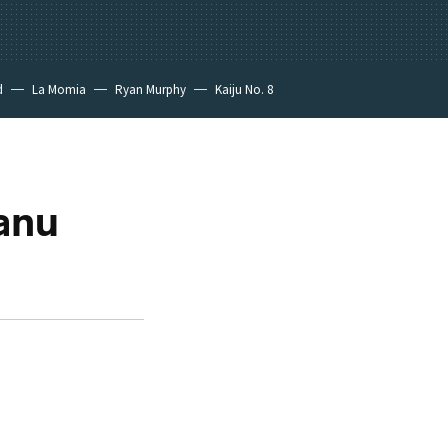
d
La Momia
Ryan Murphy
Kaiju No. 8
eanu