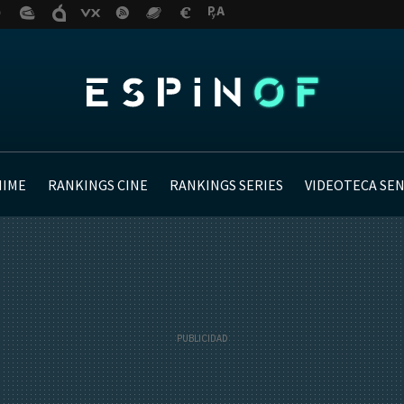
NIME
RANKINGS CINE
RANKINGS SERIES
VIDEOTECA SE