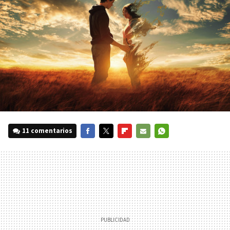
11 comentarios
FACEBOOK
TWITTER
FLIPBOARD
E-
WHATSAPP
MAIL