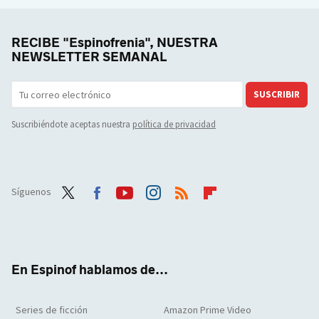
RECIBE "Espinofrenia", NUESTRA
NEWSLETTER SEMANAL
SUSCRIBIR
Suscribiéndote aceptas nuestra
política de privacidad
Síguenos
Twit
Face
Yout
Inst
RSS
Flip
ter
boo
ube
agra
boar
k
m
d
En Espinof hablamos de...
Series de ficción
Amazon Prime Video