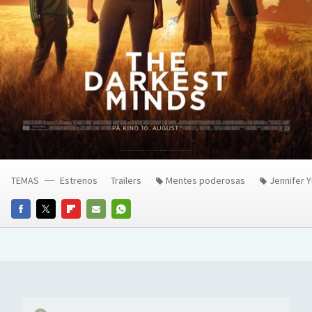
TEMAS
Estrenos
Trailers
Mentes poderosas
Jennifer 
FACEBOOK
TWITTER
FLIPBOARD
E-
WHATSAPP
MAIL