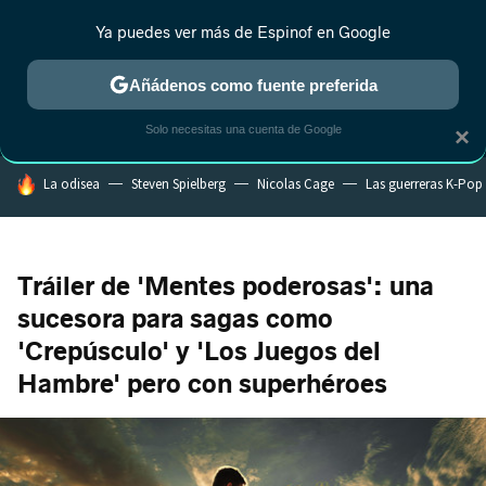
Ya puedes ver más de Espinof en Google
MENÚ
NUEVO
Añádenos como fuente preferida
CRÍTICA
ESTRENOS
REALITY
ANIME
RANKINGS CINE
RA
Solo necesitas una cuenta de Google
×
HOY SE HABLA DE
La odisea
Steven Spielberg
Nicolas Cage
Las guerreras K-Pop
Tráiler de 'Mentes poderosas': una
sucesora para sagas como
'Crepúsculo' y 'Los Juegos del
Hambre' pero con superhéroes