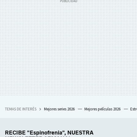
TEMAS DE INTERÉS
Mejores series 2026
Mejores películas 2026
Est
RECIBE "Espinofrenia", NUESTRA