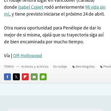
El rodaje tendrá lugar en Vancouver (Canadá)
donde
Isabel Coixet
rodó anteriormente
Mi vida sin
mí
, y tiene previsto iniciarse el próximo 24 de abril.
Otra nueva oportunidad para Penélope de dar lo
mejor de si misma, ojalá que su trayectoria siga así
de bien encaminada por mucho tiempo.
Vía |
Off-Hollywood
TEMAS
Actores y actrices
En rodaje
Ben Kingsley
Pené
FACEBOOK
TWITTER
FLIPBOARD
E-
WHATSAPP
MAIL