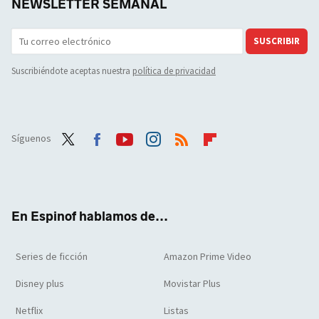
NEWSLETTER SEMANAL
SUSCRIBIR
Suscribiéndote aceptas nuestra
política de privacidad
Síguenos
Twit
Face
Yout
Inst
RSS
Flip
ter
boo
ube
agra
boar
k
m
d
En Espinof hablamos de...
Series de ficción
Amazon Prime Video
Disney plus
Movistar Plus
Netflix
Listas