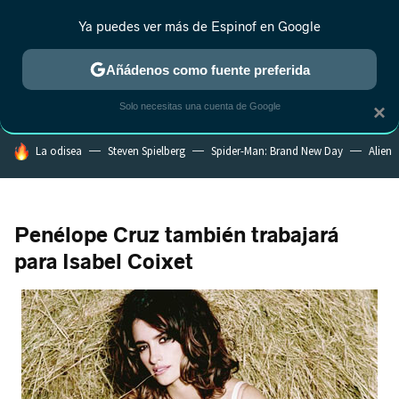
Ya puedes ver más de Espinof en Google
CRÍTICA
ESTRENOS
REALITY
ANIME
RANKINGS CINE
RA
Añádenos como fuente preferida
Solo necesitas una cuenta de Google
×
HOY SE HABLA DE
La odisea
Steven Spielberg
Spider-Man: Brand New Day
Alien
Penélope Cruz también trabajará
para Isabel Coixet