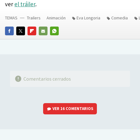
ver
el tráiler
.
TEMAS
Trailers
Animación
Eva Longoria
Comedia
FACEBOOK
TWITTER
FLIPBOARD
E-
WHATSAPP
MAIL
Comentarios cerrados
VER
16 COMENTARIOS