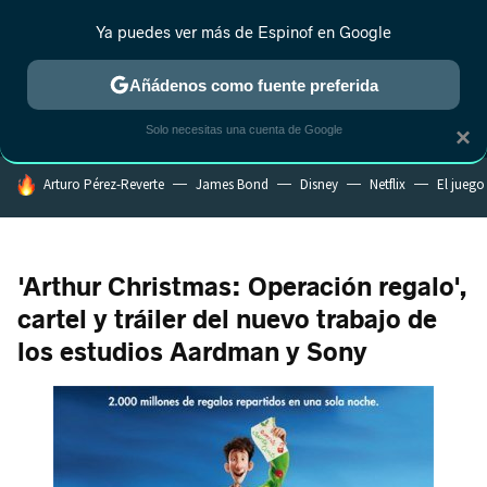
Ya puedes ver más de Espinof en Google
MENÚ
NUEVO
Añádenos como fuente preferida
CRÍTICA
ESTRENOS
REALITY
ANIME
RANKINGS CINE
RA
Solo necesitas una cuenta de Google
×
HOY SE HABLA DE
Arturo Pérez-Reverte
James Bond
Disney
Netflix
El juego
'Arthur Christmas: Operación regalo',
cartel y tráiler del nuevo trabajo de
los estudios Aardman y Sony