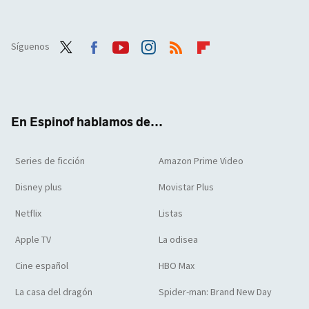
Síguenos
Twit
Face
Yout
Inst
RSS
Flip
ter
boo
ube
agra
boar
k
m
d
En Espinof hablamos de...
Series de ficción
Amazon Prime Video
Disney plus
Movistar Plus
Netflix
Listas
Apple TV
La odisea
Cine español
HBO Max
La casa del dragón
Spider-man: Brand New Day