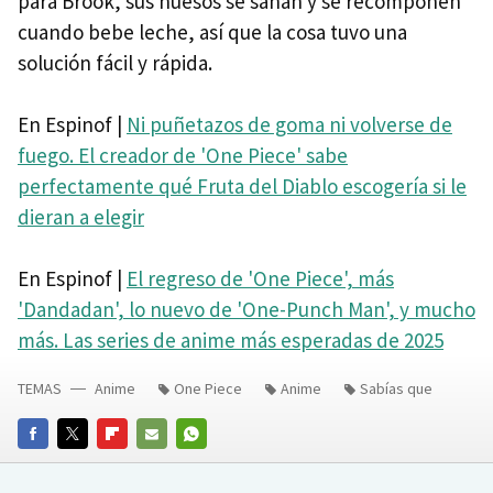
para Brook, sus huesos se sanan y se recomponen
cuando bebe leche, así que la cosa tuvo una
solución fácil y rápida.
En Espinof |
Ni puñetazos de goma ni volverse de
fuego. El creador de 'One Piece' sabe
perfectamente qué Fruta del Diablo escogería si le
dieran a elegir
En Espinof |
El regreso de 'One Piece', más
'Dandadan', lo nuevo de 'One-Punch Man', y mucho
más. Las series de anime más esperadas de 2025
TEMAS
Anime
One Piece
Anime
Sabías que
FACEBOOK
TWITTER
FLIPBOARD
E-
WHATSAPP