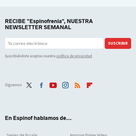
RECIBE "Espinofrenia", NUESTRA
NEWSLETTER SEMANAL
SUSCRIBIR
Suscribiéndote aceptas nuestra
política de privacidad
Síguenos
Twit
Face
Yout
Inst
RSS
Flip
ter
boo
ube
agra
boar
k
m
d
En Espinof hablamos de...
Series de ficción
Amazon Prime Video