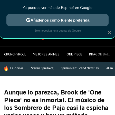
Ya puedes ver más de Espinof en Google
MENÚ
NUEVO
Añádenos como fuente preferida
Solo necesitas una cuenta de Google
×
CRUNCHYROLL
MEJORES ANIMES
ONE PIECE
DRAGON BALL
HOY SE HABLA DE
La odisea
Steven Spielberg
Spider-Man: Brand New Day
Alien
Aunque lo parezca, Brook de 'One
Piece' no es inmortal. El músico de
los Sombrero de Paja casi la espicha