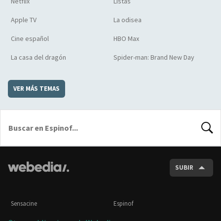
Netflix
Listas
Apple TV
La odisea
Cine español
HBO Max
La casa del dragón
Spider-man: Brand New Day
VER MÁS TEMAS
BUSCA
SUBIR
Sensacine
Espinof