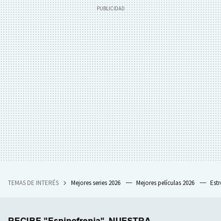
TEMAS DE INTERÉS
Mejores series 2026
Mejores películas 2026
Est
RECIBE "Espinofrenia", NUESTRA