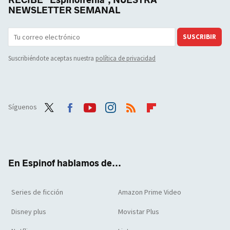
NEWSLETTER SEMANAL
SUSCRIBIR
Suscribiéndote aceptas nuestra
política de privacidad
Síguenos
Twit
Face
Yout
Inst
RSS
Flip
ter
boo
ube
agra
boar
k
m
d
En Espinof hablamos de...
Series de ficción
Amazon Prime Video
Disney plus
Movistar Plus