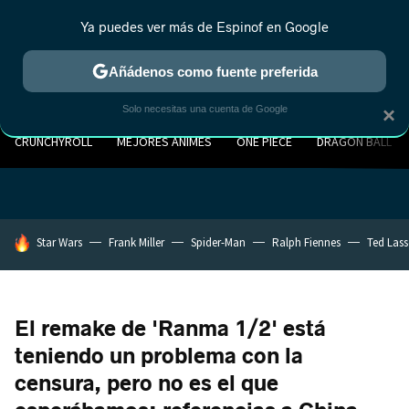
Ya puedes ver más de Espinof en Google
Añádenos como fuente preferida
Solo necesitas una cuenta de Google
×
CRUNCHYROLL
MEJORES ANIMES
ONE PIECE
DRAGON BALL
HOY SE HABLA DE
Star Wars
Frank Miller
Spider-Man
Ralph Fiennes
Ted Las
El remake de 'Ranma 1/2' está
teniendo un problema con la
censura, pero no es el que