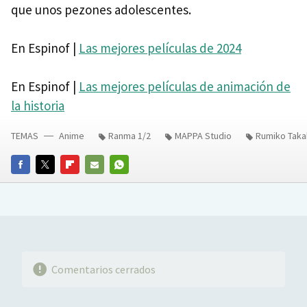
que unos pezones adolescentes.
En Espinof |
Las mejores películas de 2024
En Espinof |
Las mejores películas de animación de
la historia
TEMAS
Anime
Ranma 1/2
MAPPA Studio
Rumiko Taka
FACEBOOK
TWITTER
FLIPBOARD
E-
WHATSAPP
MAIL
Comentarios cerrados