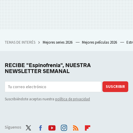
TEMAS DE INTERÉS
Mejores series 2026
Mejores películas 2026
Est
RECIBE "Espinofrenia", NUESTRA
NEWSLETTER SEMANAL
SUSCRIBIR
Suscribiéndote aceptas nuestra
política de privacidad
Síguenos