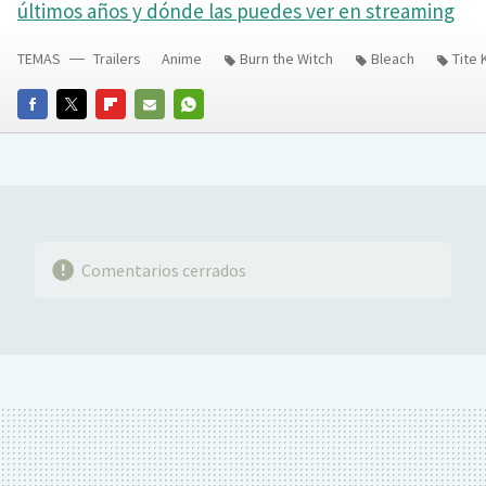
últimos años y dónde las puedes ver en streaming
TEMAS
Trailers
Anime
Burn the Witch
Bleach
Tite
FACEBOOK
TWITTER
FLIPBOARD
E-
WHATSAPP
MAIL
Comentarios cerrados