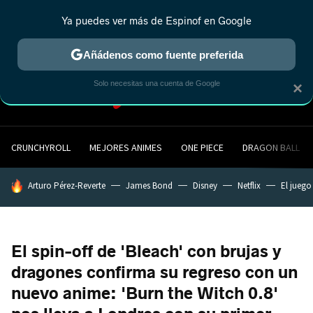
Ya puedes ver más de Espinof en Google
MENÚ
NUEVO
Añádenos como fuente preferida
Solo necesitas una cuenta de Google
×
CRUNCHYROLL
MEJORES ANIMES
ONE PIECE
DRAGON BALL
HOY SE HABLA DE
Arturo Pérez-Reverte
James Bond
Disney
Netflix
El juego
El spin-off de 'Bleach' con brujas y
dragones confirma su regreso con un
nuevo anime: 'Burn the Witch 0.8'