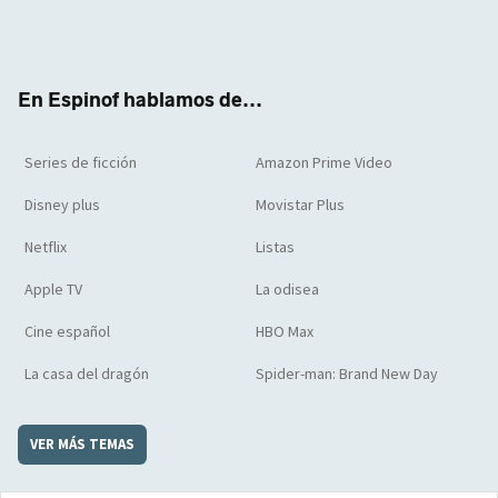
Twit
Face
Yout
Inst
RSS
Flip
ter
boo
ube
agra
boar
k
m
d
En Espinof hablamos de...
Series de ficción
Amazon Prime Video
Disney plus
Movistar Plus
Netflix
Listas
Apple TV
La odisea
Cine español
HBO Max
La casa del dragón
Spider-man: Brand New Day
VER MÁS TEMAS