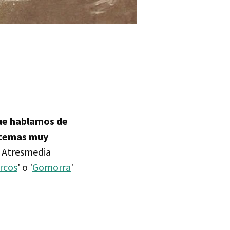
ue hablamos de
 temas muy
a Atresmedia
rcos
' o '
Gomorra
'