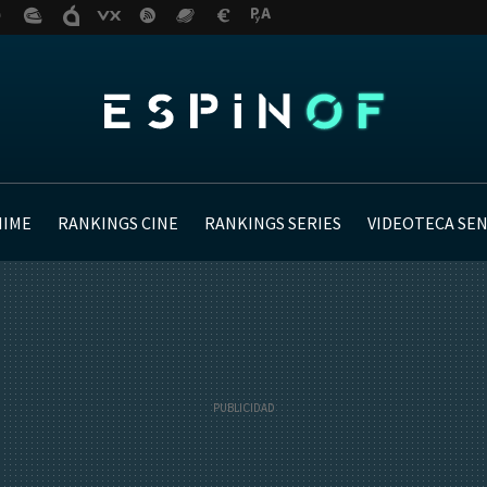
NIME
RANKINGS CINE
RANKINGS SERIES
VIDEOTECA SE