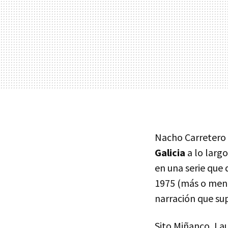
Nacho Carretero e
Galicia
a lo largo
en una serie que 
1975 (más o menos
narración que su
Sito Miñanco, Lau