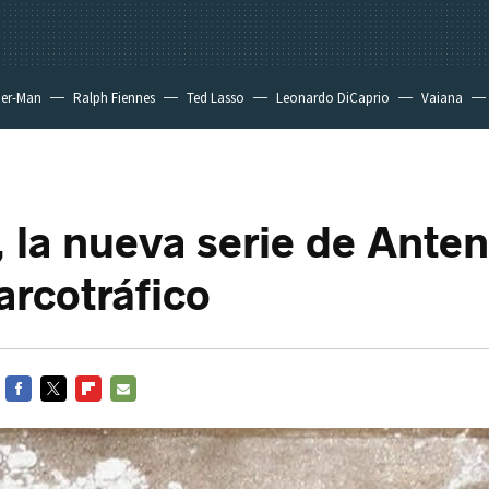
der-Man
Ralph Fiennes
Ted Lasso
Leonardo DiCaprio
Vaiana
, la nueva serie de Ante
arcotráfico
FACEBOOK
TWITTER
FLIPBOARD
E-
MAIL