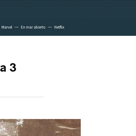
Marvel
En mar abierto
Netflix
na 3