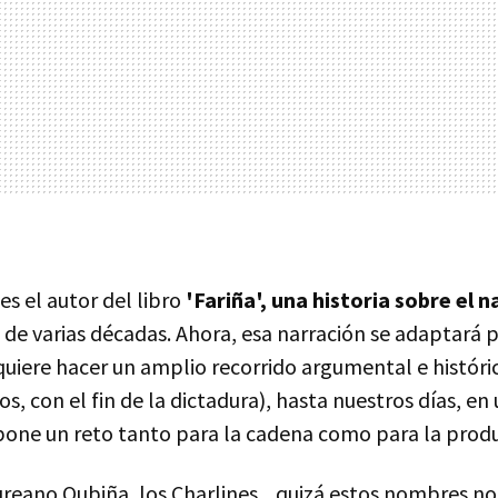
s el autor del libro
'Fariña', una historia sobre el n
 de varias décadas. Ahora, esa narración se adaptará 
quiere hacer un amplio recorrido argumental e históri
, con el fin de la dictadura), hasta nuestros días, e
pone un reto tanto para la cadena como para la prod
reano Oubiña, los Charlines... quizá estos nombres no