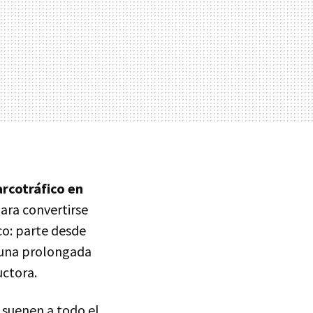
arcotráfico en
para convertirse
co: parte desde
n una prolongada
uctora.
 suenen a todo el