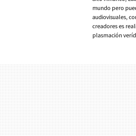
mundo pero puede
audiovisuales, co
creadores es rea
plasmación verídi