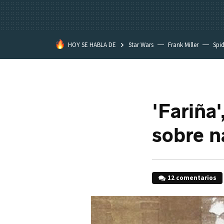
HOY SE HABLA DE
Star Wars
Frank Miller
Spi
'Fariña'
sobre n
12 comentarios