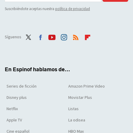
Suscribiéndote aceptas nuestra
política de privacidad
Síguenos
Twit
Face
Yout
Inst
RSS
Flip
ter
boo
ube
agra
boar
k
m
d
En Espinof hablamos de...
Series de ficción
Amazon Prime Video
Disney plus
Movistar Plus
Netflix
Listas
Apple TV
La odisea
Cine español
HBO Max