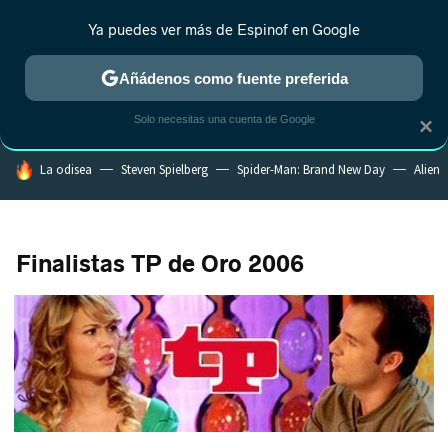
Ya puedes ver más de Espinof en Google
CRÍTICA
ESTRENOS
REALITY
ANIME
RANKINGS CINE
RA
Añádenos como fuente preferida
Solo necesitas una cuenta de Google
×
HOY SE HABLA DE
La odisea
Steven Spielberg
Spider-Man: Brand New Day
Alien
Finalistas TP de Oro 2006