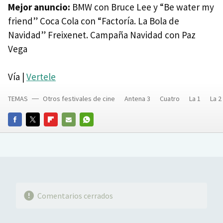
Mejor anuncio:
BMW con Bruce Lee y “Be water my
friend” Coca Cola con “Factoría. La Bola de
Navidad” Freixenet. Campaña Navidad con Paz
Vega
Vía |
Vertele
TEMAS
Otros festivales de cine
Antena 3
Cuatro
La 1
La 2
FACEBOOK
TWITTER
FLIPBOARD
E-
WHATSAPP
MAIL
Comentarios cerrados