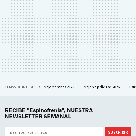
TEMAS DE INTERÉS
Mejores series 2026
Mejores películas 2026
Est
RECIBE "Espinofrenia", NUESTRA
NEWSLETTER SEMANAL
SUSCRIBIR