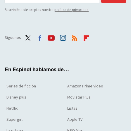
Suscribiéndote aceptas nuestra
política de privacidad
Síguenos
Twit
Face
Yout
Inst
RSS
Flip
ter
boo
ube
agra
boar
k
m
d
En Espinof hablamos de...
Series de ficción
Amazon Prime Video
Disney plus
Movistar Plus
Netflix
Listas
Supergirl
Apple TV
La odisea
HBO Max