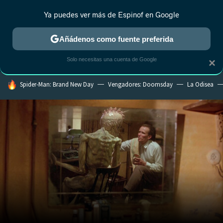
Ya puedes ver más de Espinof en Google
CRÍTICA
ESTRENOS
REALITY
ANIME
RANKINGS CINE
RA
Añádenos como fuente preferida
Solo necesitas una cuenta de Google
×
HOY SE HABLA DE
Spider-Man: Brand New Day
Vengadores: Doomsday
La Odisea