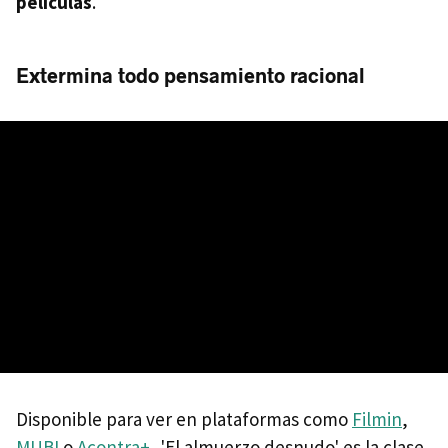
películas
.
Extermina todo pensamiento racional
Disponible para ver en plataformas como
Filmin
,
MUBI
o
Acontra+
, 'El almuerzo desnudo' es la clase