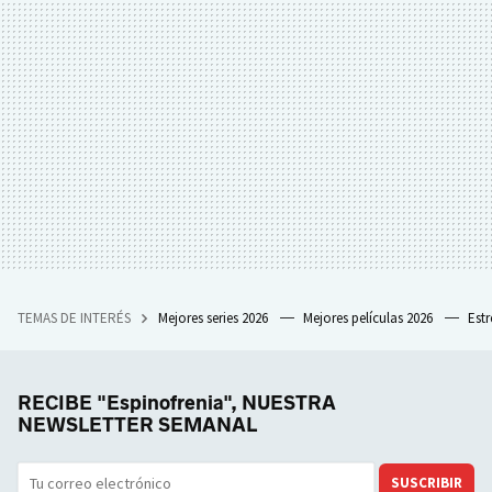
TEMAS DE INTERÉS
Mejores series 2026
Mejores películas 2026
Est
RECIBE "Espinofrenia", NUESTRA
NEWSLETTER SEMANAL
SUSCRIBIR