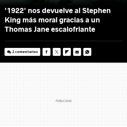
'1922' nos devuelve al Stephen
King más moral gracias a un
Thomas Jane escalofriante
2 comentarios
FACEBOOK
TWITTER
FLIPBOARD
E-
WHATSAPP
MAIL