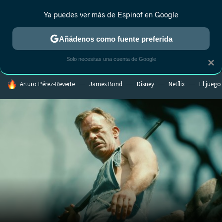
Ya puedes ver más de Espinof en Google
MENÚ
NUEVO
Añádenos como fuente preferida
CRÍTICA
ESTRENOS
REALITY
ANIME
RANKINGS CINE
RA
Solo necesitas una cuenta de Google
×
HOY SE HABLA DE
Arturo Pérez-Reverte
James Bond
Disney
Netflix
El juego