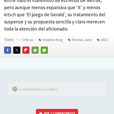
entre todo el maremoto de estrenos de Netflix,
pero aunque menos expansiva que 'It' y menos
kitsch
que 'El juego de Gerald', su tratamiento del
suspense y su propuesta sencilla y clara merecen
toda la atención del aficionado.
TEMAS
Críticas
Stephen King
Thomas Jane
1922
FACEBOOK
TWITTER
FLIPBOARD
E-
WHATSAPP
MAIL
Comentarios cerrados
VER
2 COMENTARIOS