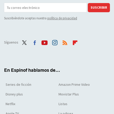
SUSCRIBIR
Suscribiéndote aceptas nuestra
política de privacidad
Síguenos
Twit
Face
Yout
Inst
RSS
Flip
ter
boo
ube
agra
boar
k
m
d
En Espinof hablamos de...
Series de ficción
Amazon Prime Video
Disney plus
Movistar Plus
Netflix
Listas
Apple TV
La odisea