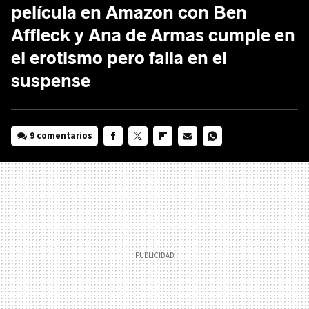
película en Amazon con Ben
Affleck y Ana de Armas cumple en
el erotismo pero falla en el
suspense
9 comentarios
FACEBOOK
TWITTER
FLIPBOARD
E-
WHATSAPP
MAIL