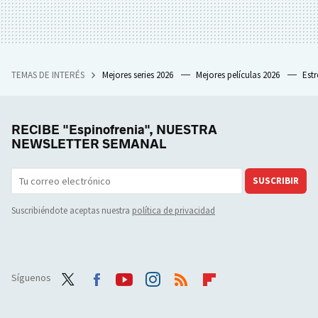
TEMAS DE INTERÉS
Mejores series 2026
Mejores películas 2026
Est
RECIBE "Espinofrenia", NUESTRA
NEWSLETTER SEMANAL
SUSCRIBIR
Suscribiéndote aceptas nuestra
política de privacidad
Síguenos
Twit
Face
Yout
Inst
RSS
Flip