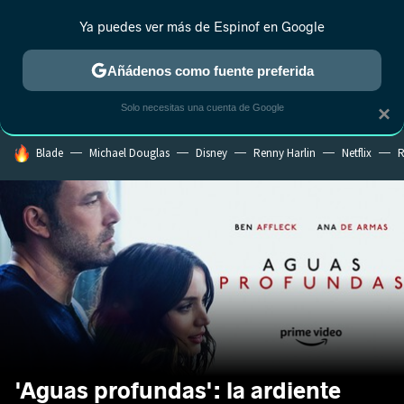
Ya puedes ver más de Espinof en Google
CRÍTICA
ESTRENOS
REALITY
ANIME
RANKINGS CINE
RA
Añádenos como fuente preferida
Solo necesitas una cuenta de Google
×
HOY SE HABLA DE
Blade
Michael Douglas
Disney
Renny Harlin
Netflix
R
'Aguas profundas': la ardiente