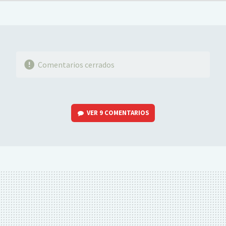
FACEBOOK
TWITTER
FLIPBOARD
E-
WHATSAPP
MAIL
Comentarios cerrados
VER
9 COMENTARIOS