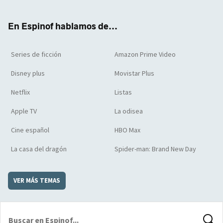
ter
boo
ube
agra
boar
k
m
d
En Espinof hablamos de...
Series de ficción
Amazon Prime Video
Disney plus
Movistar Plus
Netflix
Listas
Apple TV
La odisea
Cine español
HBO Max
La casa del dragón
Spider-man: Brand New Day
VER MÁS TEMAS