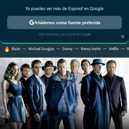
Ya puedes ver más de Espinof en Google
CRÍTICA
ESTRENOS
REALITY
ANIME
RANKINGS CINE
RA
Añádenos como fuente preferida
Solo necesitas una cuenta de Google
×
HOY SE HABLA DE
Blade
Michael Douglas
Disney
Renny Harlin
Netflix
R