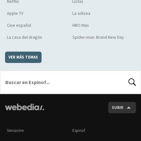
Netflix
Listas
Apple TV
La odisea
Cine español
HBO Max
La casa del dragón
Spider-man: Brand New Day
VER MÁS TEMAS
BUSCA
SUBIR
Sensacine
Espinof