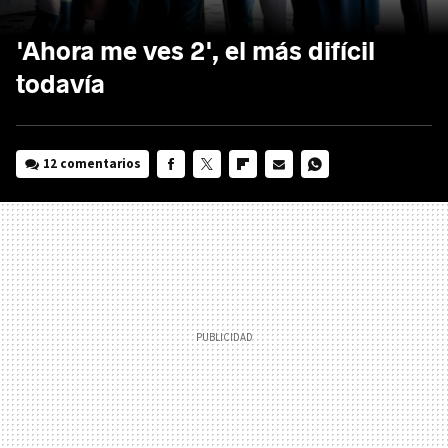
'Ahora me ves 2', el más difícil
todavía
12 comentarios
FACEBOOK
TWITTER
FLIPBOARD
E-
WHATSAPP
MAIL