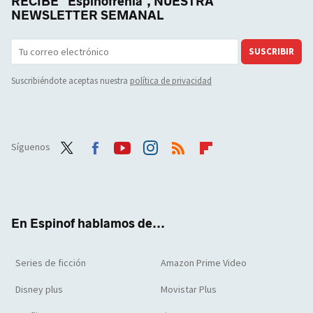
RECIBE "Espinofrenia", NUESTRA
NEWSLETTER SEMANAL
SUSCRIBIR
Suscribiéndote aceptas nuestra
política de privacidad
Síguenos
Twit
Face
Yout
Inst
RSS
Flip
ter
boo
ube
agra
boar
k
m
d
En Espinof hablamos de...
Series de ficción
Amazon Prime Video
Disney plus
Movistar Plus